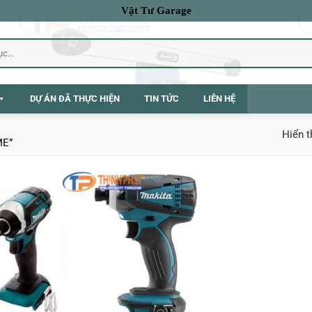
Vật Tư Garage
DỰ ÁN ĐÃ THỰC HIỆN
TIN TỨC
LIÊN HỆ
Hiển t
ME”