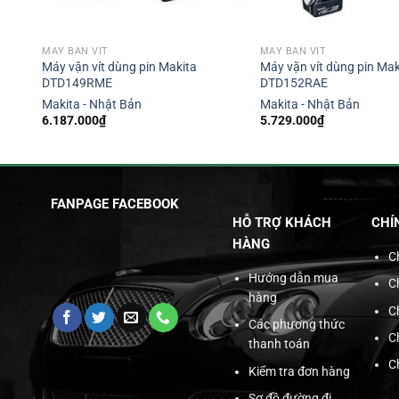
MÁY BẮN VÍT
MÁY BẮN VÍT
Máy vặn vít dùng pin Makita
Máy vặn vít dùng pin Mak
DTD149RME
DTD152RAE
Makita - Nhật Bản
Makita - Nhật Bản
6.187.000
₫
5.729.000
₫
FANPAGE FACEBOOK
HỖ TRỢ KHÁCH
CHÍ
HÀNG
C
Hướng dẫn mua
C
hàng
C
Các phương thức
C
thanh toán
C
Kiểm tra đơn hàng
Sơ đồ đường đi