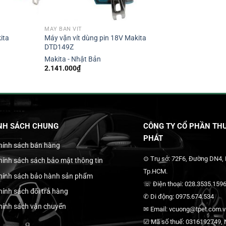
MÁY BẮN VÍT
ita
Máy vặn vít dùng pin 18V Makita
DTD149Z
Makita - Nhật Bản
2.141.000
₫
NH SÁCH CHUNG
CÔNG TY CỔ PHẦN THƯ
PHÁT
hính sách bán hàng
⊙ Trụ sở: 72F6, Đường DN4,
hính sách sách bảo mật thông tin
Tp.HCM.
hính sách bảo hành sản phẩm
☏ Điện thoại: 028.3535.1596
hính sách đổi trả hàng
✆ Di động: 0975.674.534
hính sách vận chuyển
✉ Email: vcuong@tpet.com.vn
☑ Mã số thuế: 0316192749, N