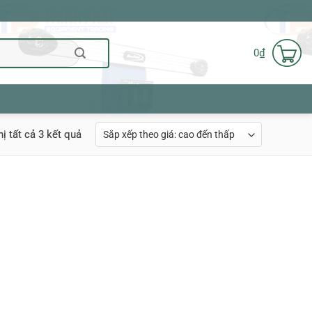
0
₫
Đã
hị tất cả 3 kết quả
sắp
xếp
theo
giá:
cao
đến
thấp