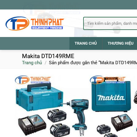
Bỏ
qua
nội
Tìm
kiếm:
dung
TRANG CHỦ
THƯƠNG HIỆU
Makita DTD149RME
Trang chủ
/
Sản phẩm được gắn thẻ “Makita DTD149R