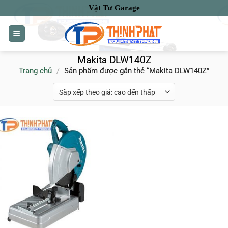
Bỏ
Vật Tư Garage
qua
nội
dung
Makita DLW140Z
Trang chủ
/
Sản phẩm được gắn thẻ “Makita DLW140Z”