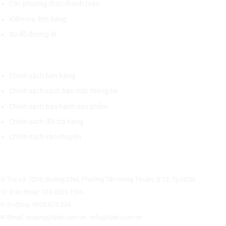
Các phương thức thanh toán
Kiểm tra đơn hàng
Sơ đồ đường đi
CHÍNH SÁCH CHUNG
Chính sách bán hàng
Chính sách sách bảo mật thông tin
Chính sách bảo hành sản phẩm
Chính sách đổi trả hàng
Chính sách vận chuyển
CÔNG TY CỔ PHẦN THƯƠNG MẠI THIẾT BỊ THỊNH PHÁT
⊙ Trụ sở: 72F6, Đường DN4, Phường Tân Hưng Thuận, Q.12, Tp.HCM.
☏ Điện thoại: 028.3535.1596.
✆ Di động: 0975.674.534
✉ Email: vcuong@tpet.com.vn - info@tpet.com.vn