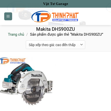
Bỏ
Vật Tư Garage
qua
nội
dung
Makita DHS900ZU
Trang chủ
/
Sản phẩm được gắn thẻ “Makita DHS900ZU”