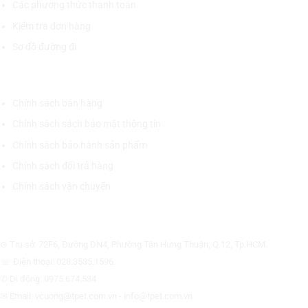
Các phương thức thanh toán
Kiểm tra đơn hàng
Sơ đồ đường đi
CHÍNH SÁCH CHUNG
Chính sách bán hàng
Chính sách sách bảo mật thông tin
Chính sách bảo hành sản phẩm
Chính sách đổi trả hàng
Chính sách vận chuyển
CÔNG TY CỔ PHẦN THƯƠNG MẠI THIẾT BỊ THỊNH PHÁT
⊙ Trụ sở: 72F6, Đường DN4, Phường Tân Hưng Thuận, Q.12, Tp.HCM.
☏ Điện thoại: 028.3535.1596.
✆ Di động: 0975.674.534
✉ Email: vcuong@tpet.com.vn - info@tpet.com.vn