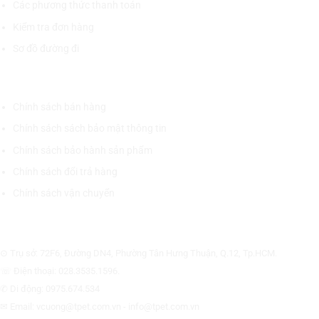
Các phương thức thanh toán
Kiểm tra đơn hàng
Sơ đồ đường đi
CHÍNH SÁCH CHUNG
Chính sách bán hàng
Chính sách sách bảo mật thông tin
Chính sách bảo hành sản phẩm
Chính sách đổi trả hàng
Chính sách vận chuyển
CÔNG TY CỔ PHẦN THƯƠNG MẠI THIẾT BỊ THỊNH PHÁT
⊙ Trụ sở: 72F6, Đường DN4, Phường Tân Hưng Thuận, Q.12, Tp.HCM.
☏ Điện thoại: 028.3535.1596.
✆ Di động: 0975.674.534
✉ Email: vcuong@tpet.com.vn - info@tpet.com.vn