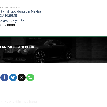
HIẾT BỊ DÙNG PIN
áy mài góc dùng pin Makita
GA402RME
akita - Nhật Bản
.055.000
₫
FANPAGE FACEBOOK
HỖ TRỢ KHÁCH HÀNG
Hướng dẫn mua hàng