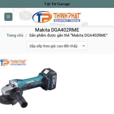
Bỏ
Vật Tư Garage
qua
nội
dung
Makita DGA402RME
Trang chủ
/
Sản phẩm được gắn thẻ “Makita DGA402RME”