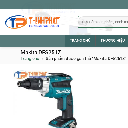
Bỏ
qua
nội
Tìm
kiếm:
dung
TRANG CHỦ
THƯƠNG HIỆU
Makita DFS251Z
Trang chủ
/
Sản phẩm được gắn thẻ “Makita DFS251Z”