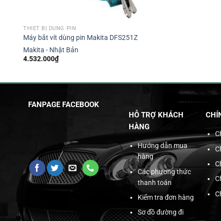
THIẾT BỊ DÙNG PIN
Máy bắt vít dùng pin Makita DFS251Z
Makita - Nhật Bản
4.532.000
₫
FANPAGE FACEBOOK
HỖ TRỢ KHÁCH
CHÍ
HÀNG
C
Hướng dẫn mua
C
hàng
C
Các phương thức
C
thanh toán
C
Kiểm tra đơn hàng
Sơ đồ đường đi