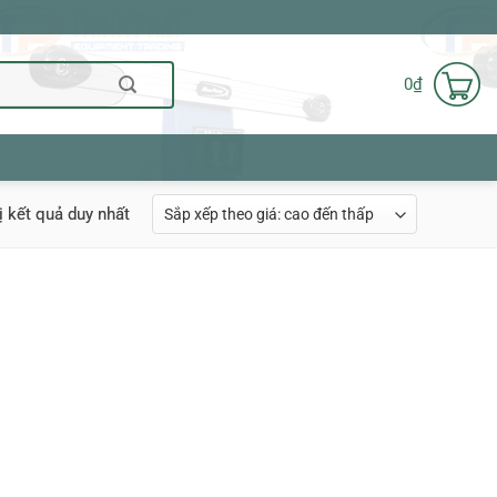
0
₫
ị kết quả duy nhất