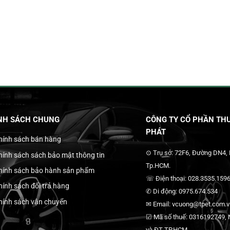
NH SÁCH CHUNG
CÔNG TY CỔ PHẦN THƯ
PHÁT
hính sách bán hàng
⊙ Trụ sở: 72F6, Đường DN4,
hính sách sách bảo mật thông tin
Tp.HCM.
hính sách bảo hành sản phẩm
☏ Điện thoại: 028.3535.1596
hính sách đổi trả hàng
✆ Di động: 0975.674.534
hính sách vận chuyển
✉ Email: vcuong@tpet.com.vn
☑ Mã số thuế: 0316192749, N
và ĐT TP.HCM.