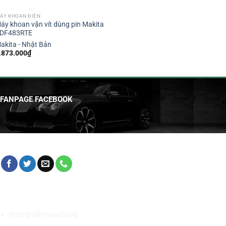
ÁY KHOAN ĐIỆN
áy khoan vặn vít dùng pin Makita
DF483RTE
akita - Nhật Bản
.873.000
₫
FANPAGE FACEBOOK
HỖ TRỢ KHÁCH HÀNG
Hướng dẫn mua hàng