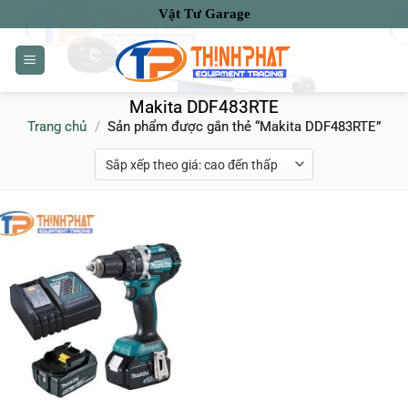
Bỏ
Vật Tư Garage
qua
nội
dung
Makita DDF483RTE
Trang chủ
/
Sản phẩm được gắn thẻ “Makita DDF483RTE”