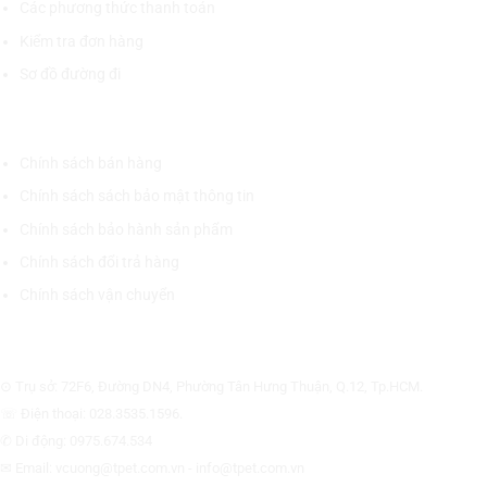
Các phương thức thanh toán
Kiểm tra đơn hàng
Sơ đồ đường đi
CHÍNH SÁCH CHUNG
Chính sách bán hàng
Chính sách sách bảo mật thông tin
Chính sách bảo hành sản phẩm
Chính sách đổi trả hàng
Chính sách vận chuyển
CÔNG TY CỔ PHẦN THƯƠNG MẠI THIẾT BỊ THỊNH PHÁT
⊙ Trụ sở: 72F6, Đường DN4, Phường Tân Hưng Thuận, Q.12, Tp.HCM.
☏ Điện thoại: 028.3535.1596.
✆ Di động: 0975.674.534
✉ Email: vcuong@tpet.com.vn - info@tpet.com.vn