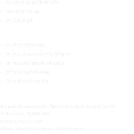
Các phương thức thanh toán
Kiểm tra đơn hàng
Sơ đồ đường đi
CHÍNH SÁCH CHUNG
Chính sách bán hàng
Chính sách sách bảo mật thông tin
Chính sách bảo hành sản phẩm
Chính sách đổi trả hàng
Chính sách vận chuyển
CÔNG TY CỔ PHẦN THƯƠNG MẠI THIẾT BỊ THỊNH PHÁT
⊙ Trụ sở: 72F6, Đường DN4, Phường Tân Hưng Thuận, Q.12, Tp.HCM.
☏ Điện thoại: 028.3535.1596.
✆ Di động: 0975.674.534
✉ Email: vcuong@tpet.com.vn - info@tpet.com.vn