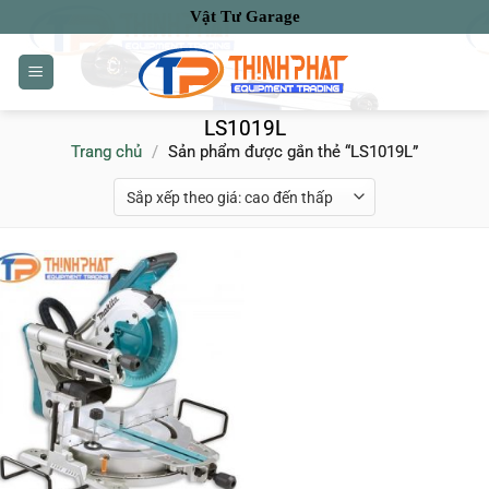
Bỏ
Vật Tư Garage
qua
nội
dung
LS1019L
Trang chủ
/
Sản phẩm được gắn thẻ “LS1019L”