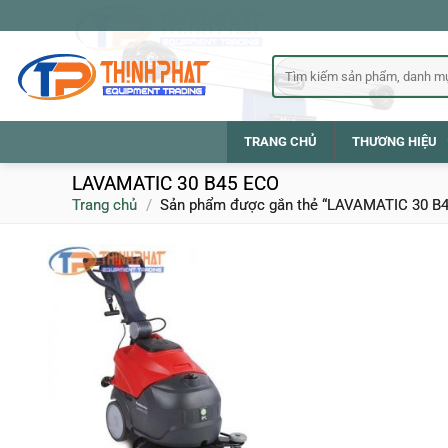
Bỏ
qua
nội
Tìm
kiếm:
dung
TRANG CHỦ
THƯƠNG HIỆU
LAVAMATIC 30 B45 ECO
Trang chủ
/
Sản phẩm được gắn thẻ “LAVAMATIC 30 B