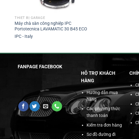
THIẾT BỊ GARAGE
Máy chà sàn công nghiệp IPC
Portotecnica LAVAMATIC 30 B45 ECO
IPC - Italy
FANPAGE FACEBOOK
HỖ TRỢ KHÁCH
CHÍ
HÀNG
C
Hướng dẫn mua
C
hàng
C
Các phương thức
C
thanh toán
C
Kiểm tra đơn hàng
Sơ đồ đường đi