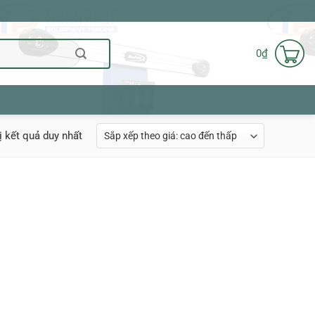
0
₫
ị kết quả duy nhất