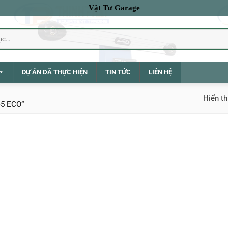
Vật Tư Garage
DỰ ÁN ĐÃ THỰC HIỆN
TIN TỨC
LIÊN HỆ
Hiển th
45 ECO”