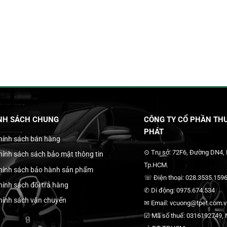
NH SÁCH CHUNG
CÔNG TY CỔ PHẦN THƯ
PHÁT
hính sách bán hàng
⊙ Trụ sở: 72F6, Đường DN4,
hính sách sách bảo mật thông tin
Tp.HCM.
hính sách bảo hành sản phẩm
☏ Điện thoại: 028.3535.1596
hính sách đổi trả hàng
✆ Di động: 0975.674.534
hính sách vận chuyển
✉ Email: vcuong@tpet.com.vn
☑ Mã số thuế: 0316192749, N