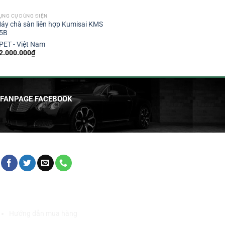
ỤNG CỤ DÙNG ĐIỆN
áy chà sàn liên hợp Kumisai KMS
5B
PET - Việt Nam
2.000.000
₫
FANPAGE FACEBOOK
HỖ TRỢ KHÁCH HÀNG
Hướng dẫn mua hàng