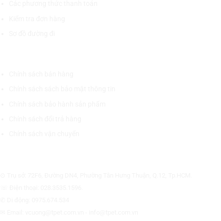
Các phương thức thanh toán
Kiểm tra đơn hàng
Sơ đồ đường đi
CHÍNH SÁCH CHUNG
Chính sách bán hàng
Chính sách sách bảo mật thông tin
Chính sách bảo hành sản phẩm
Chính sách đổi trả hàng
Chính sách vận chuyển
CÔNG TY CỔ PHẦN THƯƠNG MẠI THIẾT BỊ THỊNH PHÁT
⊙ Trụ sở: 72F6, Đường DN4, Phường Tân Hưng Thuận, Q.12, Tp.HCM.
☏ Điện thoại: 028.3535.1596.
✆ Di động: 0975.674.534
✉ Email: vcuong@tpet.com.vn - info@tpet.com.vn