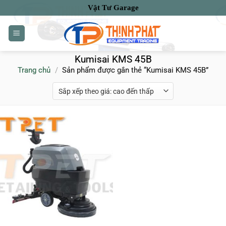
Bỏ
Vật Tư Garage
qua
nội
dung
Kumisai KMS 45B
Trang chủ
/
Sản phẩm được gắn thẻ “Kumisai KMS 45B”