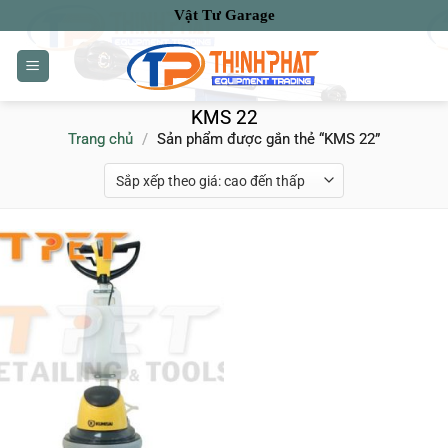
Bỏ
Vật Tư Garage
qua
nội
dung
KMS 22
Trang chủ
/
Sản phẩm được gắn thẻ “KMS 22”