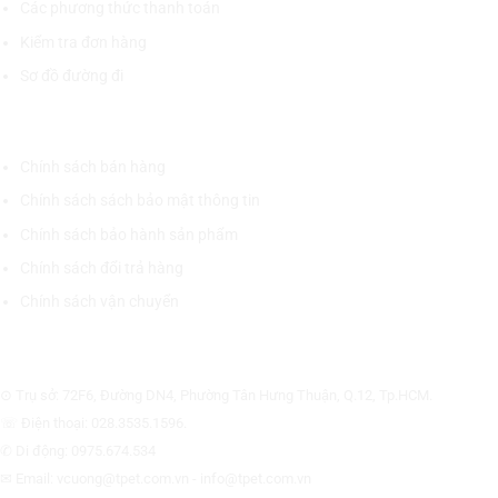
Các phương thức thanh toán
Kiểm tra đơn hàng
Sơ đồ đường đi
CHÍNH SÁCH CHUNG
Chính sách bán hàng
Chính sách sách bảo mật thông tin
Chính sách bảo hành sản phẩm
Chính sách đổi trả hàng
Chính sách vận chuyển
CÔNG TY CỔ PHẦN THƯƠNG MẠI THIẾT BỊ THỊNH PHÁT
⊙ Trụ sở: 72F6, Đường DN4, Phường Tân Hưng Thuận, Q.12, Tp.HCM.
☏ Điện thoại: 028.3535.1596.
✆ Di động: 0975.674.534
✉ Email: vcuong@tpet.com.vn - info@tpet.com.vn