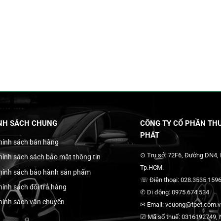
NH SÁCH CHUNG
CÔNG TY CỔ PHẦN THƯ
PHÁT
hính sách bán hàng
⊙ Trụ sở: 72F6, Đường DN4,
hính sách sách bảo mật thông tin
Tp.HCM.
hính sách bảo hành sản phẩm
☏ Điện thoại: 028.3535.1596
hính sách đổi trả hàng
✆ Di động: 0975.674.534
hính sách vận chuyển
✉ Email: vcuong@tpet.com.vn
☑ Mã số thuế: 0316192749, N