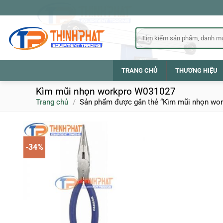
Bỏ
qua
nội
Tìm
kiếm:
dung
TRANG CHỦ
THƯƠNG HIỆU
Kìm mũi nhọn workpro W031027
Trang chủ
/
Sản phẩm được gắn thẻ “Kìm mũi nhọn wo
-34%