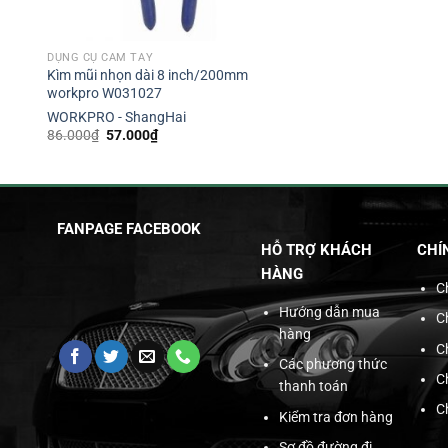
DỤNG CỤ CẦM TAY
Kìm mũi nhọn dài 8 inch/200mm
workpro W031027
WORKPRO - ShangHai
Giá
Giá
86.000
₫
57.000
₫
gốc
hiện
là:
tại
86.000₫.
là:
57.000₫.
FANPAGE FACEBOOK
HỖ TRỢ KHÁCH
CHÍ
HÀNG
C
Hướng dẫn mua
C
hàng
C
Các phương thức
C
thanh toán
C
Kiểm tra đơn hàng
Sơ đồ đường đi