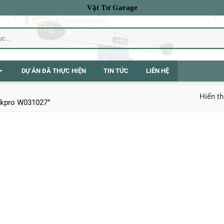
Vật Tư Garage
DỰ ÁN ĐÃ THỰC HIỆN
TIN TỨC
LIÊN HỆ
Hiển th
rkpro W031027”