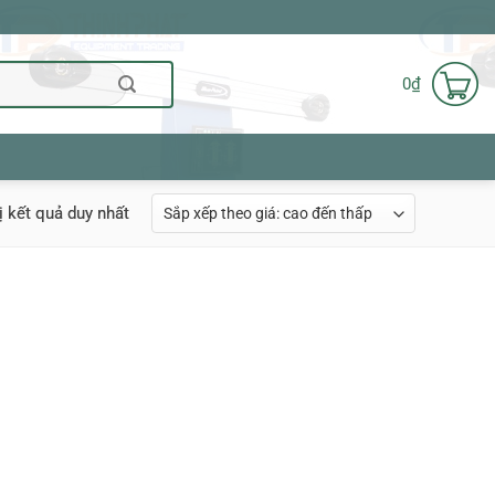
0
₫
ị kết quả duy nhất