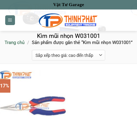
Bỏ
Vật Tư Garage
qua
nội
dung
Kìm mũi nhọn W031001
Trang chủ
/
Sản phẩm được gắn thẻ “Kìm mũi nhọn W031001”
-17%