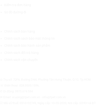
Kiểm tra đơn hàng
Sơ đồ đường đi
CHÍNH SÁCH CHUNG
Chính sách bán hàng
Chính sách sách bảo mật thông tin
Chính sách bảo hành sản phẩm
Chính sách đổi trả hàng
Chính sách vận chuyển
CÔNG TY CỔ PHẦN THƯƠNG MẠI THIẾT BỊ THỊNH PHÁT
⊙ Trụ sở: 72F6, Đường DN4, Phường Tân Hưng Thuận, Q.12, Tp.HCM.
☏ Điện thoại: 028.3535.1596.
✆ Di động: 0975.674.534
✉ Email: vcuong@tpet.com.vn - info@tpet.com.vn
☑ Mã số thuế: 0316192749, Ngày cấp: 13-03-2020, Nơi cấp: Sở KH và ĐT