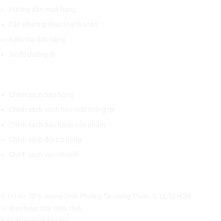
Hướng dẫn mua hàng
Các phương thức thanh toán
Kiểm tra đơn hàng
Sơ đồ đường đi
CHÍNH SÁCH CHUNG
Chính sách bán hàng
Chính sách sách bảo mật thông tin
Chính sách bảo hành sản phẩm
Chính sách đổi trả hàng
Chính sách vận chuyển
CÔNG TY CỔ PHẦN THƯƠNG MẠI THIẾT BỊ THỊNH PHÁT
⊙ Trụ sở: 72F6, Đường DN4, Phường Tân Hưng Thuận, Q.12, Tp.HCM.
☏ Điện thoại: 028.3535.1596.
✆ Di động: 0975.674.534