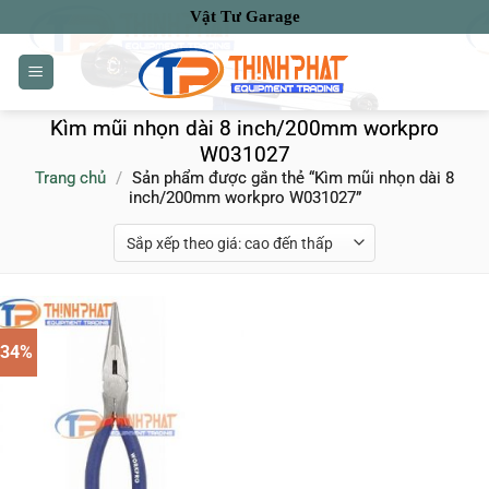
Bỏ
Vật Tư Garage
qua
nội
dung
Kìm mũi nhọn dài 8 inch/200mm workpro
W031027
Trang chủ
/
Sản phẩm được gắn thẻ “Kìm mũi nhọn dài 8
inch/200mm workpro W031027”
-34%