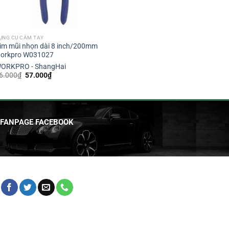
ỤNG CỤ CẦM TAY
ìm mũi nhọn dài 8 inch/200mm
orkpro W031027
ORKPRO - ShangHai
Giá
Giá
6.000
₫
57.000
₫
gốc
hiện
là:
tại
86.000₫.
là:
57.000₫.
FANPAGE FACEBOOK
HỖ TRỢ KHÁCH HÀNG