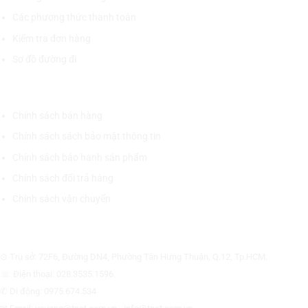
Các phương thức thanh toán
Kiểm tra đơn hàng
Sơ đồ đường đi
CHÍNH SÁCH CHUNG
Chính sách bán hàng
Chính sách sách bảo mật thông tin
Chính sách bảo hành sản phẩm
Chính sách đổi trả hàng
Chính sách vận chuyển
CÔNG TY CỔ PHẦN THƯƠNG MẠI THIẾT BỊ THỊNH PHÁT
⊙ Trụ sở: 72F6, Đường DN4, Phường Tân Hưng Thuận, Q.12, Tp.HCM.
☏ Điện thoại: 028.3535.1596.
✆ Di động: 0975.674.534