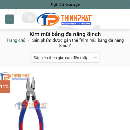
Bỏ
Vật Tư Garage
qua
nội
dung
Kìm mũi bằng đa năng 8inch
Trang chủ
/
Sản phẩm được gắn thẻ “Kìm mũi bằng đa năng
8inch”
-11%