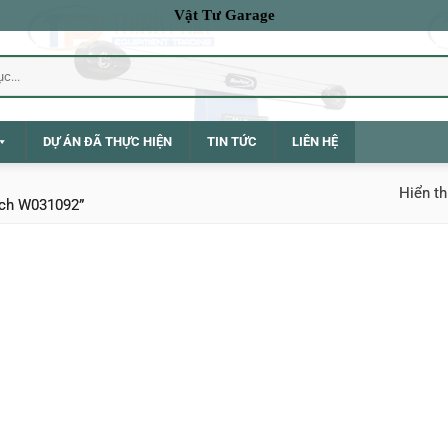
Vật Tư Garage
DỰ ÁN ĐÃ THỰC HIỆN
TIN TỨC
LIÊN HỆ
Hiển th
nch W031092”