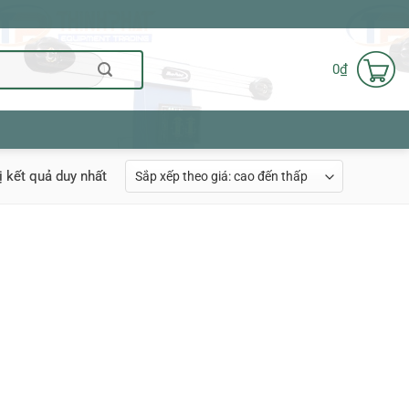
0
₫
ị kết quả duy nhất