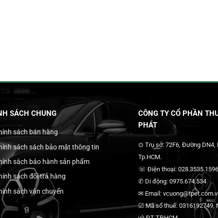
NH SÁCH CHUNG
CÔNG TY CỔ PHẦN THƯ
PHÁT
hính sách bán hàng
⊙ Trụ sở: 72F6, Đường DN4,
hính sách sách bảo mật thông tin
Tp.HCM.
hính sách bảo hành sản phẩm
☏ Điện thoại: 028.3535.1596
hính sách đổi trả hàng
✆ Di động: 0975.674.534
hính sách vận chuyển
✉ Email: vcuong@tpet.com.vn
☑ Mã số thuế: 0316192749, N
và ĐT TP.HCM.