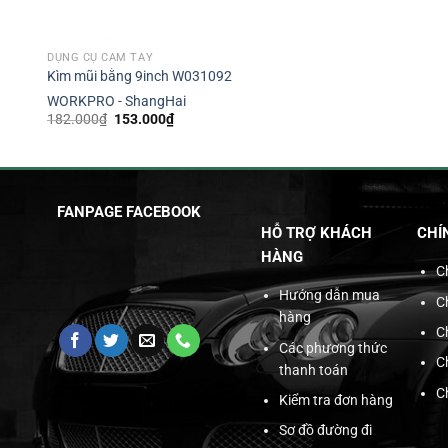
DỤNG CỤ CẦM TAY
Kìm mũi bằng 9inch W031092
WORKPRO - ShangHai
Giá
Giá
182.000
₫
153.000
₫
gốc
hiện
là:
tại
182.000₫.
là:
153.000₫.
FANPAGE FACEBOOK
HỖ TRỢ KHÁCH
CHÍ
HÀNG
C
Hướng dẫn mua
C
hàng
C
Các phương thức
C
thanh toán
C
Kiểm tra đơn hàng
Sơ đồ đường đi