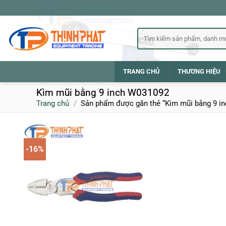
Bỏ
qua
nội
Tìm
kiếm:
dung
TRANG CHỦ
THƯƠNG HIỆU
Kìm mũi bằng 9 inch W031092
Trang chủ
/
Sản phẩm được gắn thẻ “Kìm mũi bằng 9 i
-16%