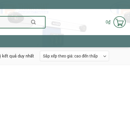
0
₫
ị kết quả duy nhất