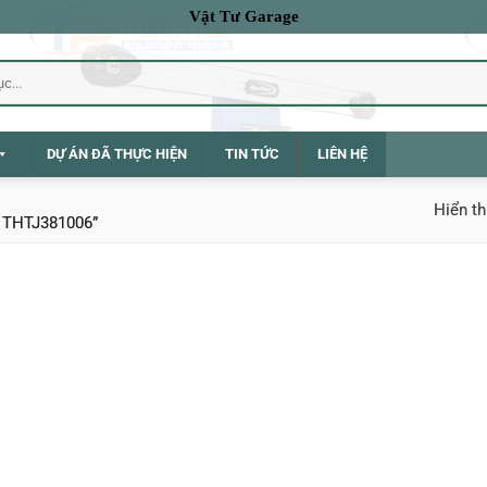
Vật Tư Garage
DỰ ÁN ĐÃ THỰC HIỆN
TIN TỨC
LIÊN HỆ
Hiển th
l THTJ381006”