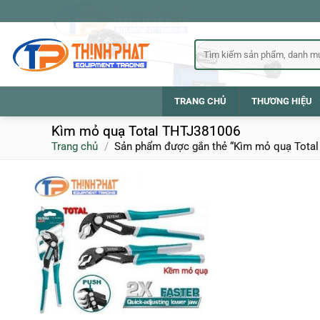
Bỏ
qua
nội
Tìm
kiếm:
dung
TRANG CHỦ
THƯƠNG HIỆU
Kìm mỏ quạ Total THTJ381006
Trang chủ
/
Sản phẩm được gắn thẻ “Kìm mỏ quạ Tota