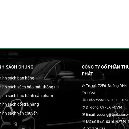
NH SÁCH CHUNG
CÔNG TY CỔ PHẦN THƯ
PHÁT
hính sách bán hàng
⊙ Trụ sở: 72F6, Đường DN4,
hính sách sách bảo mật thông tin
Tp.HCM.
hính sách bảo hành sản phẩm
☏ Điện thoại: 028.3535.1596
hính sách đổi trả hàng
✆ Di động: 0975.674.534
hính sách vận chuyển
✉ Email: vcuong@tpet.com.vn
☑ Mã số thuế: 0316192749, N
và ĐT TP.HCM.