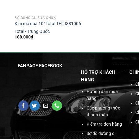
BỘ DỤNG CỤ SỬA CHỮA
Kìm mỏ quạ 10″ Total THTJ381006
Total - Trung Quốc
188.000
₫
FANPAGE FACEBOOK
HỖ TRỢ KHÁCH
CHÍ
HÀNG
C
Hướng dẫn mua
C
hàng
C
Các phương thức
C
thanh toán
C
Kiểm tra đơn hàng
Sơ đồ đường đi