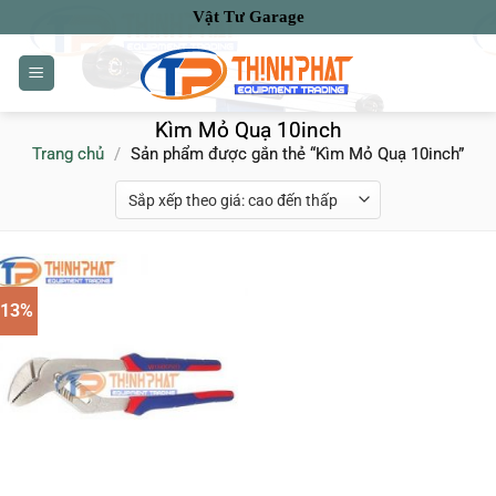
Bỏ
Vật Tư Garage
qua
nội
dung
Kìm Mỏ Quạ 10inch
Trang chủ
/
Sản phẩm được gắn thẻ “Kìm Mỏ Quạ 10inch”
-13%