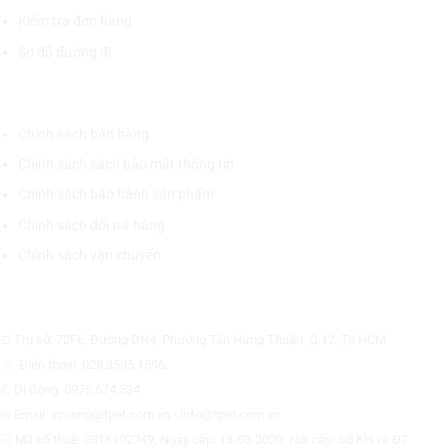
Kiểm tra đơn hàng
Sơ đồ đường đi
CHÍNH SÁCH CHUNG
Chính sách bán hàng
Chính sách sách bảo mật thông tin
Chính sách bảo hành sản phẩm
Chính sách đổi trả hàng
Chính sách vận chuyển
CÔNG TY CỔ PHẦN THƯƠNG MẠI THIẾT BỊ THỊNH PHÁT
⊙ Trụ sở: 72F6, Đường DN4, Phường Tân Hưng Thuận, Q.12, Tp.HCM.
☏ Điện thoại: 028.3535.1596.
✆ Di động: 0975.674.534
✉ Email: vcuong@tpet.com.vn - info@tpet.com.vn
☑ Mã số thuế: 0316192749, Ngày cấp: 13-03-2020, Nơi cấp: Sở KH và ĐT