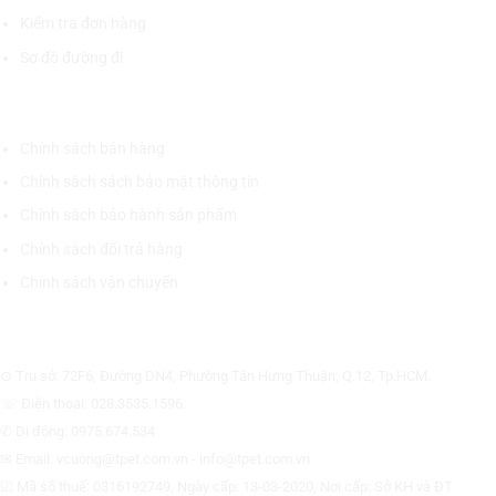
Kiểm tra đơn hàng
Sơ đồ đường đi
CHÍNH SÁCH CHUNG
Chính sách bán hàng
Chính sách sách bảo mật thông tin
Chính sách bảo hành sản phẩm
Chính sách đổi trả hàng
Chính sách vận chuyển
CÔNG TY CỔ PHẦN THƯƠNG MẠI THIẾT BỊ THỊNH PHÁT
⊙ Trụ sở: 72F6, Đường DN4, Phường Tân Hưng Thuận, Q.12, Tp.HCM.
☏ Điện thoại: 028.3535.1596.
✆ Di động: 0975.674.534
✉ Email: vcuong@tpet.com.vn - info@tpet.com.vn
☑ Mã số thuế: 0316192749, Ngày cấp: 13-03-2020, Nơi cấp: Sở KH và ĐT