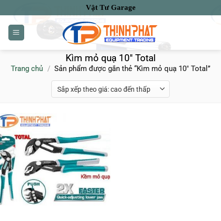
Bỏ
Vật Tư Garage
qua
nội
dung
Kìm mỏ quạ 10" Total
Trang chủ
/
Sản phẩm được gắn thẻ “Kìm mỏ quạ 10" Total”