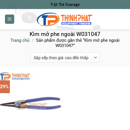
Bỏ
Vật Tư Garage
qua
nội
dung
Kìm mở phe ngoài W031047
Trang chủ
/
Sản phẩm được gắn thẻ “Kìm mở phe ngoài
W031047”
-29%