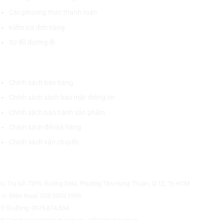
Các phương thức thanh toán
Kiểm tra đơn hàng
Sơ đồ đường đi
CHÍNH SÁCH CHUNG
Chính sách bán hàng
Chính sách sách bảo mật thông tin
Chính sách bảo hành sản phẩm
Chính sách đổi trả hàng
Chính sách vận chuyển
CÔNG TY CỔ PHẦN THƯƠNG MẠI THIẾT BỊ THỊNH PHÁT
⊙ Trụ sở: 72F6, Đường DN4, Phường Tân Hưng Thuận, Q.12, Tp.HCM.
☏ Điện thoại: 028.3535.1596.
✆ Di động: 0975.674.534