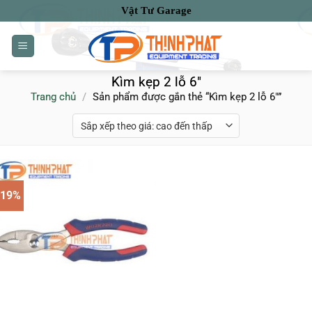
Bỏ
Vật Tư Garage
qua
nội
dung
Kìm kẹp 2 lỗ 6"
Trang chủ
/
Sản phẩm được gắn thẻ “Kìm kẹp 2 lỗ 6"”
-19%