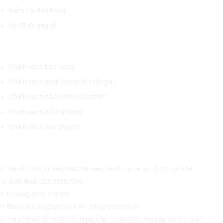
Kiểm tra đơn hàng
Sơ đồ đường đi
CHÍNH SÁCH CHUNG
Chính sách bán hàng
Chính sách sách bảo mật thông tin
Chính sách bảo hành sản phẩm
Chính sách đổi trả hàng
Chính sách vận chuyển
CÔNG TY CỔ PHẦN THƯƠNG MẠI THIẾT BỊ THỊNH PHÁT
⊙ Trụ sở: 72F6, Đường DN4, Phường Tân Hưng Thuận, Q.12, Tp.HCM.
☏ Điện thoại: 028.3535.1596.
✆ Di động: 0975.674.534
✉ Email: vcuong@tpet.com.vn - info@tpet.com.vn
☑ Mã số thuế: 0316192749, Ngày cấp: 13-03-2020, Nơi cấp: Sở KH và ĐT