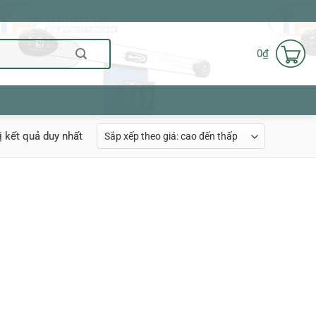
0
₫
ị kết quả duy nhất