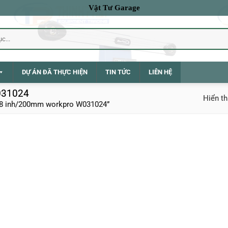
Vật Tư Garage
DỰ ÁN ĐÃ THỰC HIỆN
TIN TỨC
LIÊN HỆ
031024
Hiển th
 8 inh/200mm workpro W031024”