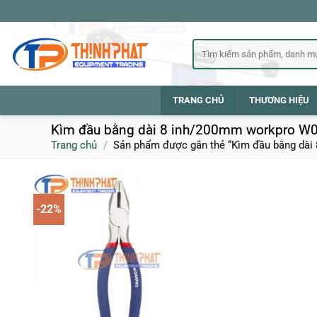
Bỏ
qua
nội
Tìm
kiếm:
dung
TRANG CHỦ
THƯƠNG HIỆU
Kìm đầu bằng dài 8 inh/200mm workpro W
Trang chủ
/
Sản phẩm được gắn thẻ “Kìm đầu bằng dài
-22%