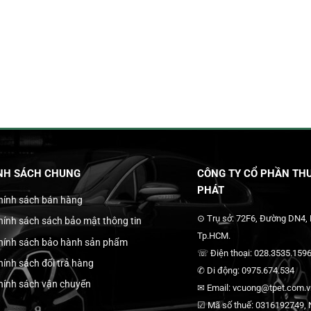
NH SÁCH CHUNG
CÔNG TY CỔ PHẦN THƯ
PHÁT
hính sách bán hàng
⊙ Trụ sở: 72F6, Đường DN4,
hính sách sách bảo mật thông tin
Tp.HCM.
hính sách bảo hành sản phẩm
☏ Điện thoại: 028.3535.1596
hính sách đổi trả hàng
✆ Di động: 0975.674.534
hính sách vận chuyển
✉ Email: vcuong@tpet.com.vn
☑ Mã số thuế: 0316192749, N