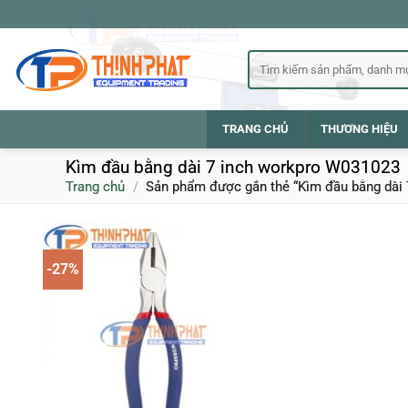
Bỏ
qua
nội
Tìm
kiếm:
dung
TRANG CHỦ
THƯƠNG HIỆU
Kìm đầu bằng dài 7 inch workpro W031023
Trang chủ
/
Sản phẩm được gắn thẻ “Kìm đầu bằng dài 
-27%