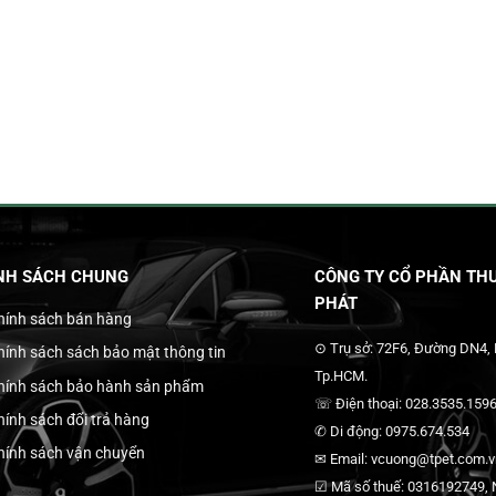
NH SÁCH CHUNG
CÔNG TY CỔ PHẦN THƯ
PHÁT
hính sách bán hàng
⊙ Trụ sở: 72F6, Đường DN4,
hính sách sách bảo mật thông tin
Tp.HCM.
hính sách bảo hành sản phẩm
☏ Điện thoại: 028.3535.1596
hính sách đổi trả hàng
✆ Di động: 0975.674.534
hính sách vận chuyển
✉ Email: vcuong@tpet.com.vn
☑ Mã số thuế: 0316192749, N