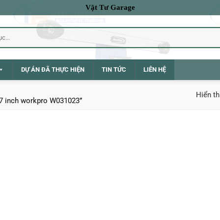
Vật Tư Garage
DỰ ÁN ĐÃ THỰC HIỆN
TIN TỨC
LIÊN HỆ
Hiển th
7 inch workpro W031023”