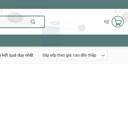
0
₫
ị kết quả duy nhất