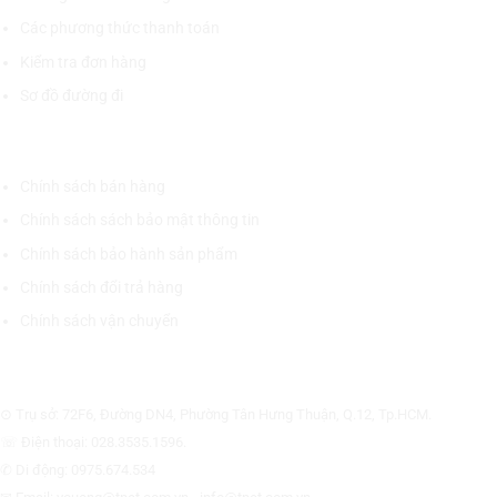
Các phương thức thanh toán
Kiểm tra đơn hàng
Sơ đồ đường đi
CHÍNH SÁCH CHUNG
Chính sách bán hàng
Chính sách sách bảo mật thông tin
Chính sách bảo hành sản phẩm
Chính sách đổi trả hàng
Chính sách vận chuyển
CÔNG TY CỔ PHẦN THƯƠNG MẠI THIẾT BỊ THỊNH PHÁT
⊙ Trụ sở: 72F6, Đường DN4, Phường Tân Hưng Thuận, Q.12, Tp.HCM.
☏ Điện thoại: 028.3535.1596.
✆ Di động: 0975.674.534