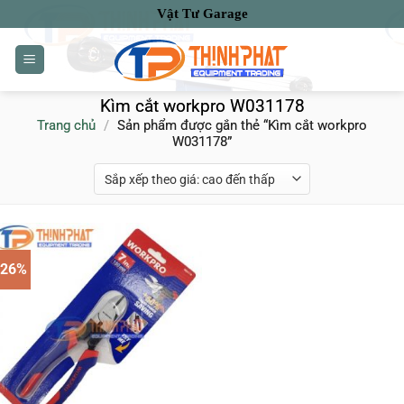
Bỏ
Vật Tư Garage
qua
nội
dung
Kìm cắt workpro W031178
Trang chủ
/
Sản phẩm được gắn thẻ “Kìm cắt workpro
W031178”
-26%