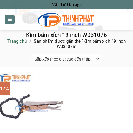
Bỏ
Vật Tư Garage
qua
nội
dung
Kìm bấm xích 19 inch W031076
Trang chủ
/
Sản phẩm được gắn thẻ “Kìm bấm xích 19 inch
W031076”
-17%