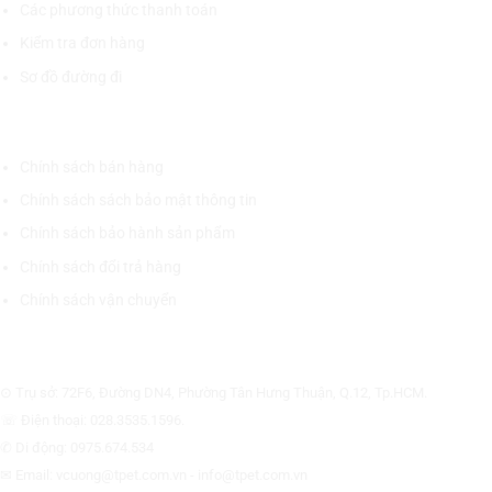
Các phương thức thanh toán
Kiểm tra đơn hàng
Sơ đồ đường đi
CHÍNH SÁCH CHUNG
Chính sách bán hàng
Chính sách sách bảo mật thông tin
Chính sách bảo hành sản phẩm
Chính sách đổi trả hàng
Chính sách vận chuyển
CÔNG TY CỔ PHẦN THƯƠNG MẠI THIẾT BỊ THỊNH PHÁT
⊙ Trụ sở: 72F6, Đường DN4, Phường Tân Hưng Thuận, Q.12, Tp.HCM.
☏ Điện thoại: 028.3535.1596.
✆ Di động: 0975.674.534
✉ Email: vcuong@tpet.com.vn - info@tpet.com.vn