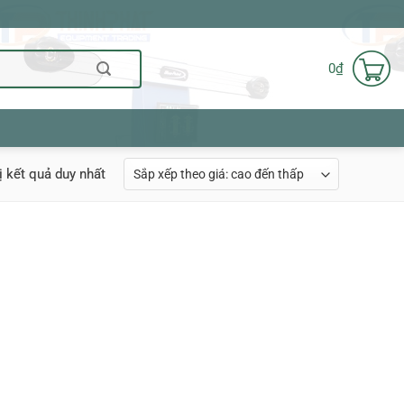
0
₫
ị kết quả duy nhất