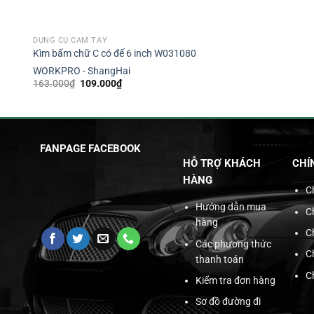
DỤNG CỤ CẦM TAY
Kìm bấm chữ C có đế 6 inch W031080
WORKPRO - ShangHai
Giá
Giá
163.000
₫
109.000
₫
gốc
hiện
là:
tại
163.000₫.
là:
109.000₫.
FANPAGE FACEBOOK
HỖ TRỢ KHÁCH
CHÍ
HÀNG
C
Hướng dẫn mua
C
hàng
C
Các phương thức
C
thanh toán
C
Kiểm tra đơn hàng
Sơ đồ đường đi