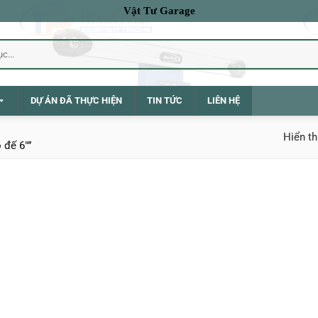
Vật Tư Garage
DỰ ÁN ĐÃ THỰC HIỆN
TIN TỨC
LIÊN HỆ
Hiển th
 đế 6"”