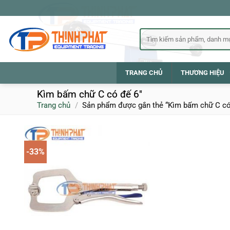
Bỏ
qua
nội
Tìm
kiếm:
dung
TRANG CHỦ
THƯƠNG HIỆU
Kìm bấm chữ C có đế 6"
Trang chủ
/
Sản phẩm được gắn thẻ “Kìm bấm chữ C có
-33%