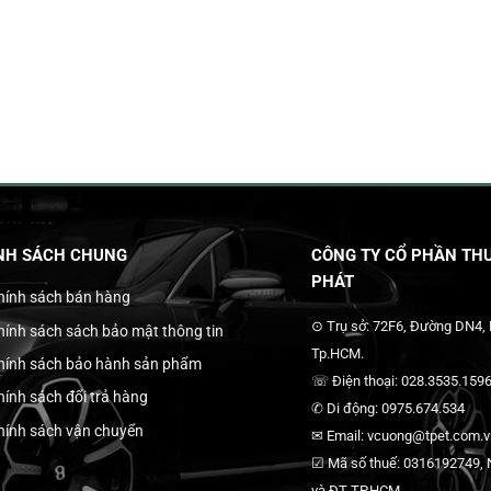
NH SÁCH CHUNG
CÔNG TY CỔ PHẦN THƯ
PHÁT
hính sách bán hàng
⊙ Trụ sở: 72F6, Đường DN4,
hính sách sách bảo mật thông tin
Tp.HCM.
hính sách bảo hành sản phẩm
☏ Điện thoại: 028.3535.1596
hính sách đổi trả hàng
✆ Di động: 0975.674.534
hính sách vận chuyển
✉ Email: vcuong@tpet.com.vn
☑ Mã số thuế: 0316192749, N
và ĐT TP.HCM.