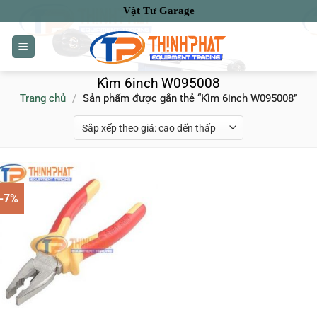
Bỏ
Vật Tư Garage
qua
nội
dung
Kìm 6inch W095008
Trang chủ
/
Sản phẩm được gắn thẻ “Kìm 6inch W095008”
-7%