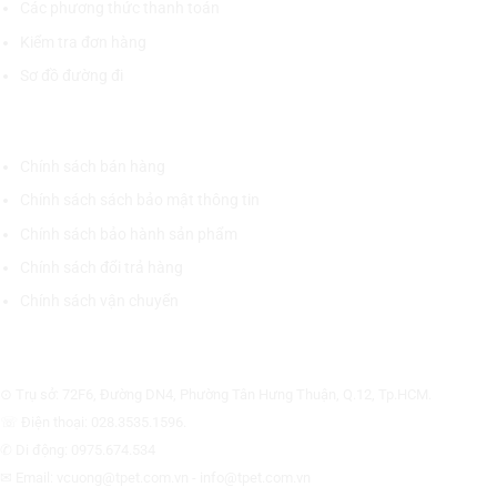
Các phương thức thanh toán
Kiểm tra đơn hàng
Sơ đồ đường đi
CHÍNH SÁCH CHUNG
Chính sách bán hàng
Chính sách sách bảo mật thông tin
Chính sách bảo hành sản phẩm
Chính sách đổi trả hàng
Chính sách vận chuyển
CÔNG TY CỔ PHẦN THƯƠNG MẠI THIẾT BỊ THỊNH PHÁT
⊙ Trụ sở: 72F6, Đường DN4, Phường Tân Hưng Thuận, Q.12, Tp.HCM.
☏ Điện thoại: 028.3535.1596.
✆ Di động: 0975.674.534
✉ Email: vcuong@tpet.com.vn - info@tpet.com.vn