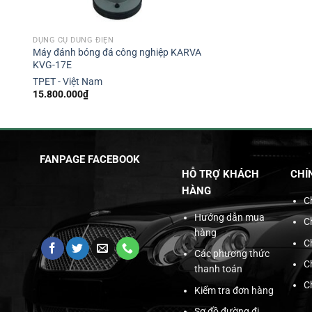
DỤNG CỤ DÙNG ĐIỆN
Máy đánh bóng đá công nghiệp KARVA
KVG-17E
TPET - Việt Nam
15.800.000
₫
FANPAGE FACEBOOK
HỖ TRỢ KHÁCH
CHÍ
HÀNG
C
Hướng dẫn mua
C
hàng
C
Các phương thức
C
thanh toán
C
Kiểm tra đơn hàng
Sơ đồ đường đi