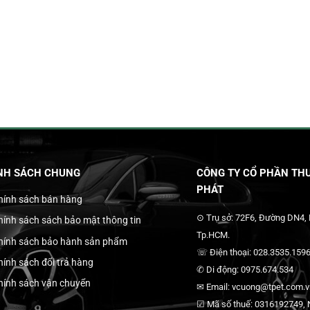
NH SÁCH CHUNG
CÔNG TY CỔ PHẦN THƯ
PHÁT
hính sách bán hàng
⊙ Trụ sở: 72F6, Đường DN4,
hính sách sách bảo mật thông tin
Tp.HCM.
hính sách bảo hành sản phẩm
☏ Điện thoại: 028.3535.1596
hính sách đổi trả hàng
✆ Di động: 0975.674.534
hính sách vận chuyển
✉ Email: vcuong@tpet.com.vn
☑ Mã số thuế: 0316192749, N