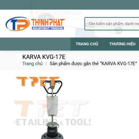
Bỏ
qua
nội
Tìm
kiếm:
dung
TRANG CHỦ
THƯƠNG HIỆU
KARVA KVG-17E
Trang chủ
/
Sản phẩm được gắn thẻ “KARVA KVG-17E”