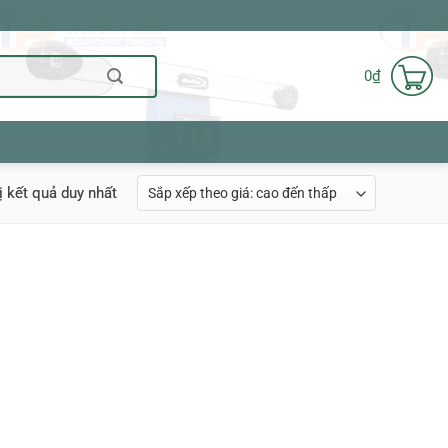
0
₫
ị kết quả duy nhất