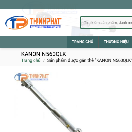
Bỏ
qua
nội
Tìm
kiếm:
dung
TRANG CHỦ
THƯƠNG HIỆU
KANON N560QLK
Trang chủ
/
Sản phẩm được gắn thẻ “KANON N560QLK