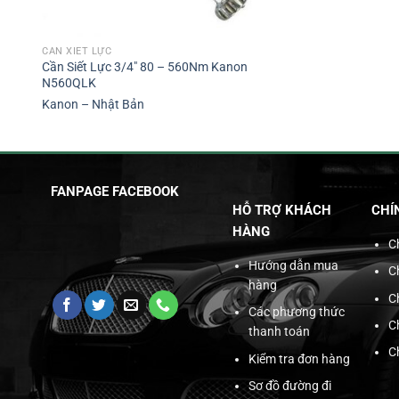
CẦN XIẾT LỰC
Cần Siết Lực 3/4″ 80 – 560Nm Kanon
N560QLK
Kanon – Nhật Bản
FANPAGE FACEBOOK
HỖ TRỢ KHÁCH
CHÍ
HÀNG
C
Hướng dẫn mua
C
hàng
C
Các phương thức
C
thanh toán
C
Kiểm tra đơn hàng
Sơ đồ đường đi