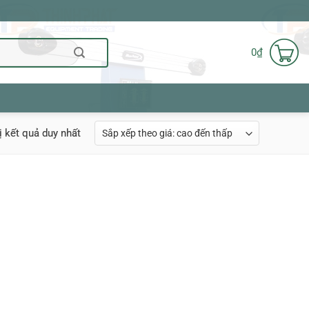
0
₫
ị kết quả duy nhất