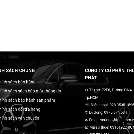
NH SÁCH CHUNG
CÔNG TY CỔ PHẦN THƯ
PHÁT
hính sách bán hàng
⊙ Trụ sở: 72F6, Đường DN4,
hính sách sách bảo mật thông tin
Tp.HCM.
hính sách bảo hành sản phẩm
☏ Điện thoại: 028.3535.1596
hính sách đổi trả hàng
✆ Di động: 0975.674.534
hính sách vận chuyển
✉ Email: vcuong@tpet.com.vn
☑ Mã số thuế: 0316192749, N