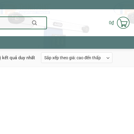
0
₫
ị kết quả duy nhất