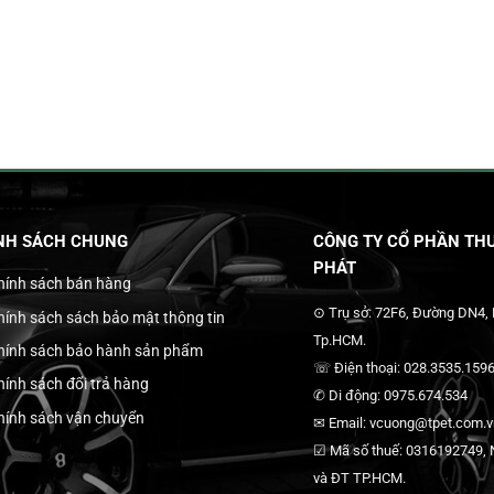
NH SÁCH CHUNG
CÔNG TY CỔ PHẦN THƯ
PHÁT
hính sách bán hàng
⊙ Trụ sở: 72F6, Đường DN4,
hính sách sách bảo mật thông tin
Tp.HCM.
hính sách bảo hành sản phẩm
☏ Điện thoại: 028.3535.1596
hính sách đổi trả hàng
✆ Di động: 0975.674.534
hính sách vận chuyển
✉ Email: vcuong@tpet.com.vn
☑ Mã số thuế: 0316192749, N
và ĐT TP.HCM.