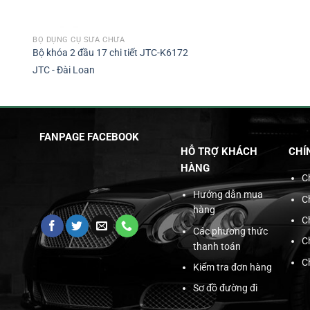
BỘ DỤNG CỤ SỬA CHỮA
Bộ khóa 2 đầu 17 chi tiết JTC-K6172
JTC - Đài Loan
FANPAGE FACEBOOK
HỖ TRỢ KHÁCH
CHÍ
HÀNG
C
Hướng dẫn mua
C
hàng
C
Các phương thức
C
thanh toán
C
Kiểm tra đơn hàng
Sơ đồ đường đi