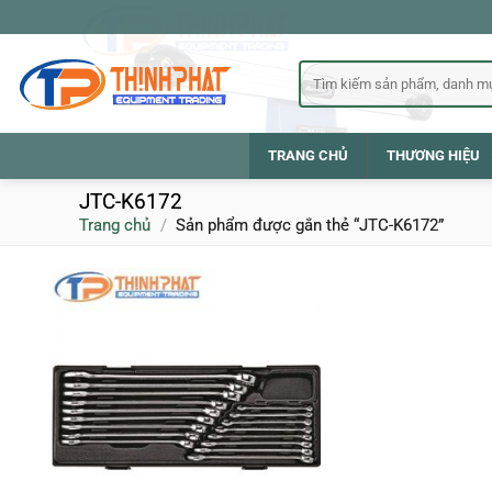
Bỏ
qua
nội
Tìm
kiếm:
dung
TRANG CHỦ
THƯƠNG HIỆU
JTC-K6172
Trang chủ
/
Sản phẩm được gắn thẻ “JTC-K6172”