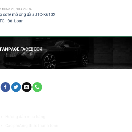
Ộ DỤNG CỤ SỬA CHỮA
ộ cờ lê mở ống dầu JTC-K6102
TC - Đài Loan
FANPAGE FACEBOOK
HỖ TRỢ KHÁCH HÀNG
Hướng dẫn mua hàng
Các phương thức thanh toán