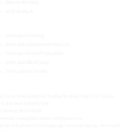
Kiểm tra đơn hàng
Sơ đồ đường đi
CHÍNH SÁCH CHUNG
Chính sách bán hàng
Chính sách sách bảo mật thông tin
Chính sách bảo hành sản phẩm
Chính sách đổi trả hàng
Chính sách vận chuyển
CÔNG TY CỔ PHẦN THƯƠNG MẠI THIẾT BỊ THỊNH PHÁT
⊙ Trụ sở: 72F6, Đường DN4, Phường Tân Hưng Thuận, Q.12, Tp.HCM.
☏ Điện thoại: 028.3535.1596.
✆ Di động: 0975.674.534
✉ Email: vcuong@tpet.com.vn - info@tpet.com.vn
☑ Mã số thuế: 0316192749, Ngày cấp: 13-03-2020, Nơi cấp: Sở KH và ĐT