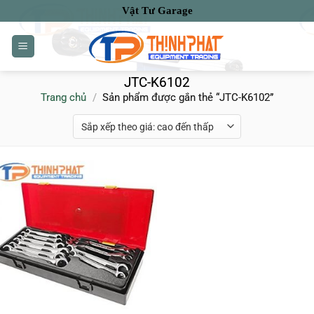
Bỏ
Vật Tư Garage
qua
nội
dung
JTC-K6102
Trang chủ
/
Sản phẩm được gắn thẻ “JTC-K6102”