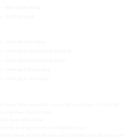
Kiểm tra đơn hàng
Sơ đồ đường đi
CHÍNH SÁCH CHUNG
Chính sách bán hàng
Chính sách sách bảo mật thông tin
Chính sách bảo hành sản phẩm
Chính sách đổi trả hàng
Chính sách vận chuyển
CÔNG TY CỔ PHẦN THƯƠNG MẠI THIẾT BỊ THỊNH PHÁT
⊙ Trụ sở: 72F6, Đường DN4, Phường Tân Hưng Thuận, Q.12, Tp.HCM.
☏ Điện thoại: 028.3535.1596.
✆ Di động: 0975.674.534
✉ Email: vcuong@tpet.com.vn - info@tpet.com.vn
☑ Mã số thuế: 0316192749, Ngày cấp: 13-03-2020, Nơi cấp: Sở KH và ĐT