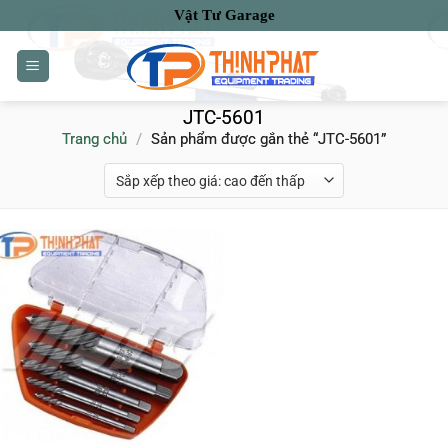
Bỏ
Vật Tư Garage
qua
nội
dung
JTC-5601
Trang chủ
/
Sản phẩm được gắn thẻ “JTC-5601”