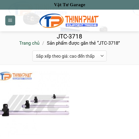
Bỏ
Vật Tư Garage
qua
nội
dung
JTC-3718
Trang chủ
/
Sản phẩm được gắn thẻ “JTC-3718”