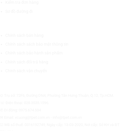
Kiểm tra đơn hàng
Sơ đồ đường đi
CHÍNH SÁCH CHUNG
Chính sách bán hàng
Chính sách sách bảo mật thông tin
Chính sách bảo hành sản phẩm
Chính sách đổi trả hàng
Chính sách vận chuyển
CÔNG TY CỔ PHẦN THƯƠNG MẠI THIẾT BỊ THỊNH PHÁT
⊙ Trụ sở: 72F6, Đường DN4, Phường Tân Hưng Thuận, Q.12, Tp.HCM.
☏ Điện thoại: 028.3535.1596.
✆ Di động: 0975.674.534
✉ Email: vcuong@tpet.com.vn - info@tpet.com.vn
☑ Mã số thuế: 0316192749, Ngày cấp: 13-03-2020, Nơi cấp: Sở KH và ĐT