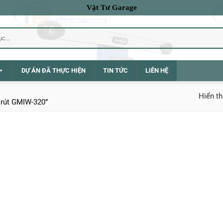
Vật Tư Garage
DỰ ÁN ĐÃ THỰC HIỆN
TIN TỨC
LIÊN HỆ
Hiển th
 rút GMIW-320”