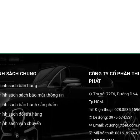
NH SÁCH CHUNG
CÔNG TY CỔ PHẦN THƯ
PHÁT
hính sách bán hàng
⊙ Trụ sở: 72F6, Đường DN4,
hính sách sách bảo mật thông tin
Tp.HCM.
hính sách bảo hành sản phẩm
☏ Điện thoại: 028.3535.1596
hính sách đổi trả hàng
✆ Di động: 0975.674.534
hính sách vận chuyển
✉ Email: vcuong@tpet.com.vn
☑ Mã số thuế: 0316192749, N