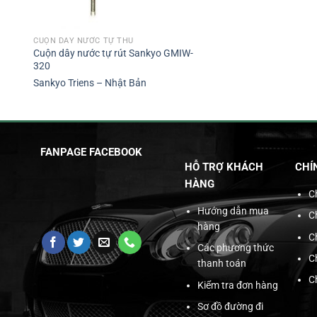
CUỘN DÂY NƯỚC TỰ THU
Cuộn dây nước tự rút Sankyo GMIW-
320
Sankyo Triens – Nhật Bản
FANPAGE FACEBOOK
HỖ TRỢ KHÁCH
CHÍ
HÀNG
C
Hướng dẫn mua
C
hàng
C
Các phương thức
C
thanh toán
C
Kiểm tra đơn hàng
Sơ đồ đường đi