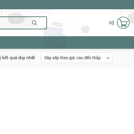
0
₫
ị kết quả duy nhất