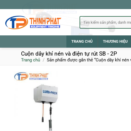
Bỏ
qua
nội
Tìm
kiếm:
dung
TRANG CHỦ
THƯƠNG HIỆU
Cuộn dây khí nén và điện tự rút SB - 2P
Trang chủ
/
Sản phẩm được gắn thẻ “Cuộn dây khí nén và