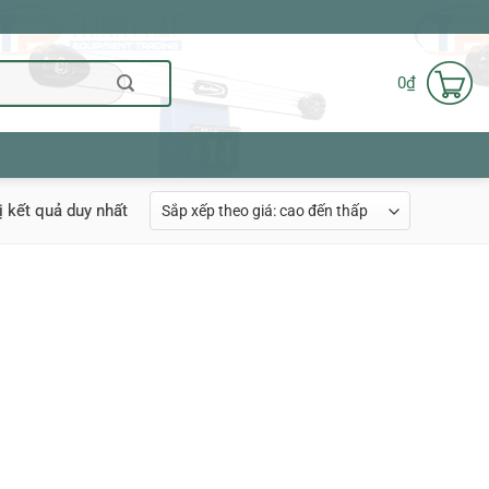
0
₫
ị kết quả duy nhất