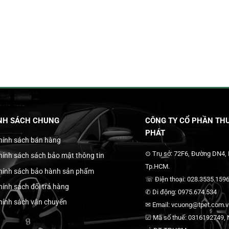
NH SÁCH CHUNG
CÔNG TY CỔ PHẦN THƯ
PHÁT
hính sách bán hàng
⊙ Trụ sở: 72F6, Đường DN4,
hính sách sách bảo mật thông tin
Tp.HCM.
hính sách bảo hành sản phẩm
☏ Điện thoại: 028.3535.1596
hính sách đổi trả hàng
✆ Di động: 0975.674.534
hính sách vận chuyển
✉ Email: vcuong@tpet.com.vn
☑ Mã số thuế: 0316192749, N