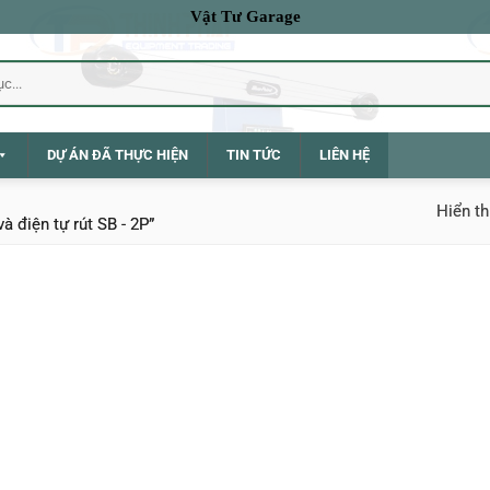
Vật Tư Garage
DỰ ÁN ĐÃ THỰC HIỆN
TIN TỨC
LIÊN HỆ
Hiển th
 điện tự rút SB - 2P”