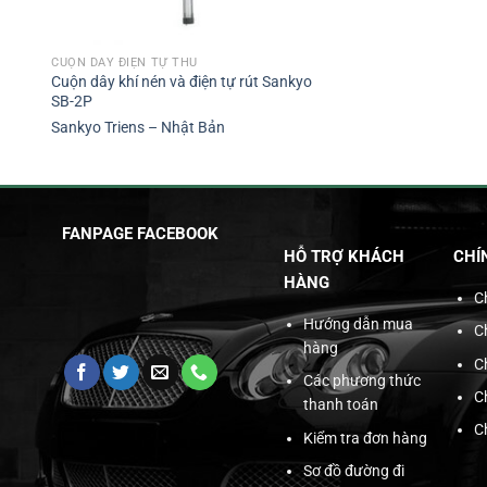
CUỘN DÂY ĐIỆN TỰ THU
Cuộn dây khí nén và điện tự rút Sankyo
SB-2P
Sankyo Triens – Nhật Bản
FANPAGE FACEBOOK
HỖ TRỢ KHÁCH
CHÍ
HÀNG
C
Hướng dẫn mua
C
hàng
C
Các phương thức
C
thanh toán
C
Kiểm tra đơn hàng
Sơ đồ đường đi