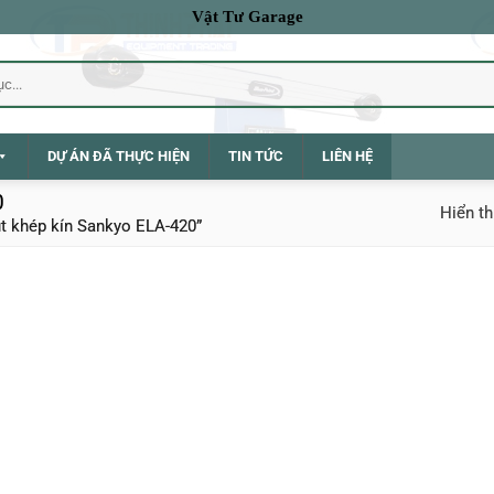
Vật Tư Garage
DỰ ÁN ĐÃ THỰC HIỆN
TIN TỨC
LIÊN HỆ
0
Hiển th
t khép kín Sankyo ELA-420”