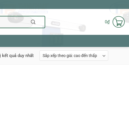
0
₫
ị kết quả duy nhất