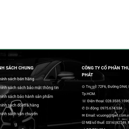
NH SÁCH CHUNG
CÔNG TY CỔ PHẦN THƯ
PHÁT
hính sách bán hàng
⊙ Trụ sở: 72F6, Đường DN4,
hính sách sách bảo mật thông tin
Tp.HCM.
hính sách bảo hành sản phẩm
☏ Điện thoại: 028.3535.1596
hính sách đổi trả hàng
✆ Di động: 0975.674.534
hính sách vận chuyển
✉ Email: vcuong@tpet.com.vn
☑ Mã số thuế: 0316192749, N