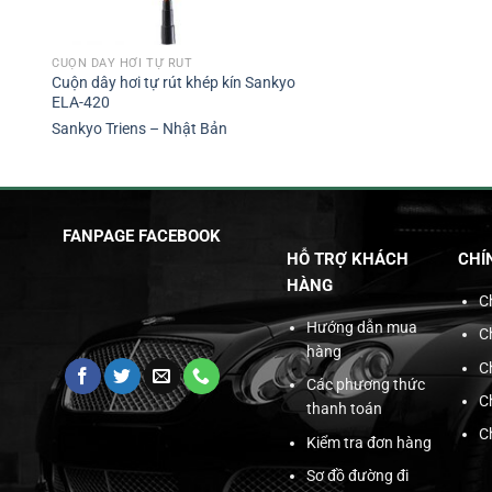
CUỘN DÂY HƠI TỰ RÚT
Cuộn dây hơi tự rút khép kín Sankyo
ELA-420
Sankyo Triens – Nhật Bản
FANPAGE FACEBOOK
HỖ TRỢ KHÁCH
CHÍ
HÀNG
C
Hướng dẫn mua
C
hàng
C
Các phương thức
C
thanh toán
C
Kiểm tra đơn hàng
Sơ đồ đường đi