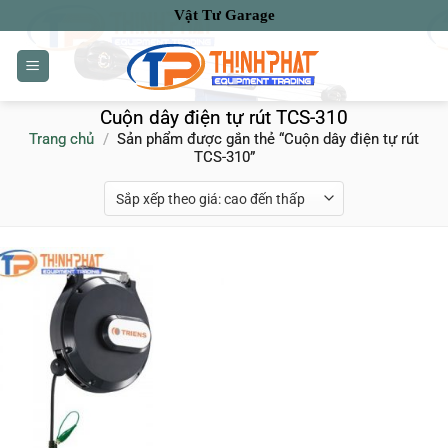
Bỏ
Vật Tư Garage
qua
nội
dung
Cuộn dây điện tự rút TCS-310
Trang chủ
/
Sản phẩm được gắn thẻ “Cuộn dây điện tự rút
TCS-310”