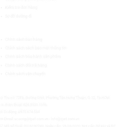
Kiểm tra đơn hàng
Sơ đồ đường đi
CHÍNH SÁCH CHUNG
Chính sách bán hàng
Chính sách sách bảo mật thông tin
Chính sách bảo hành sản phẩm
Chính sách đổi trả hàng
Chính sách vận chuyển
CÔNG TY CỔ PHẦN THƯƠNG MẠI THIẾT BỊ THỊNH PHÁT
⊙ Trụ sở: 72F6, Đường DN4, Phường Tân Hưng Thuận, Q.12, Tp.HCM.
☏ Điện thoại: 028.3535.1596.
✆ Di động: 0975.674.534
✉ Email: vcuong@tpet.com.vn - info@tpet.com.vn
☑ Mã số thuế: 0316192749, Ngày cấp: 13-03-2020, Nơi cấp: Sở KH và ĐT