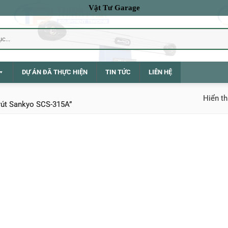
Vật Tư Garage
DỰ ÁN ĐÃ THỰC HIỆN
TIN TỨC
LIÊN HỆ
Hiển th
rút Sankyo SCS-315A”