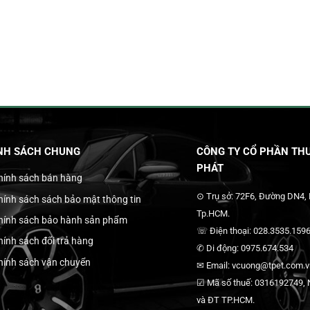
NH SÁCH CHUNG
CÔNG TY CỔ PHẦN THƯ
PHÁT
hính sách bán hàng
⊙ Trụ sở: 72F6, Đường DN4,
hính sách sách bảo mật thông tin
Tp.HCM.
hính sách bảo hành sản phẩm
☏ Điện thoại: 028.3535.1596
hính sách đổi trả hàng
✆ Di động: 0975.674.534
hính sách vận chuyển
✉ Email: vcuong@tpet.com.vn
☑ Mã số thuế: 0316192749, N
và ĐT TP.HCM.