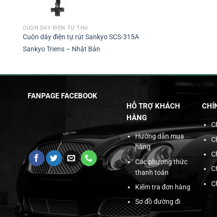
CUỘN DÂY ĐIỆN TỰ THU
Cuộn dây điện tự rút Sankyo SCS-315A
Sankyo Triens – Nhật Bản
FANPAGE FACEBOOK
HỖ TRỢ KHÁCH
CHÍ
HÀNG
C
Hướng dẫn mua
C
hàng
C
Các phương thức
C
thanh toán
C
Kiểm tra đơn hàng
Sơ đồ đường đi