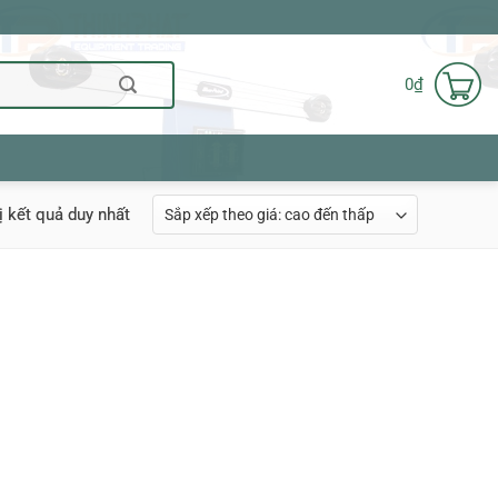
0
₫
ị kết quả duy nhất