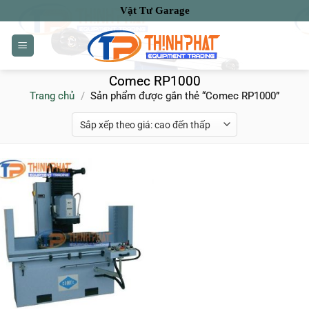
Bỏ
Vật Tư Garage
qua
nội
dung
Comec RP1000
Trang chủ
/
Sản phẩm được gắn thẻ “Comec RP1000”