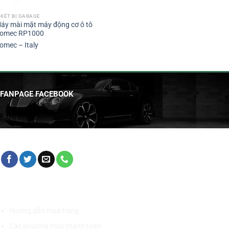
HIẾT BỊ GARAGE
áy mài mặt máy động cơ ô tô
omec RP1000
omec – Italy
FANPAGE FACEBOOK
HỖ TRỢ KHÁCH HÀNG
Hướng dẫn mua hàng
Các phương thức thanh toán