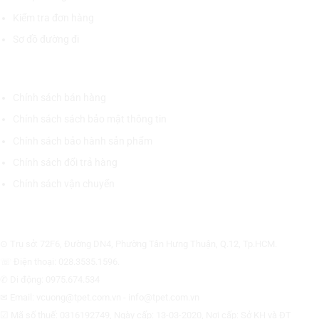
Kiểm tra đơn hàng
Sơ đồ đường đi
CHÍNH SÁCH CHUNG
Chính sách bán hàng
Chính sách sách bảo mật thông tin
Chính sách bảo hành sản phẩm
Chính sách đổi trả hàng
Chính sách vận chuyển
CÔNG TY CỔ PHẦN THƯƠNG MẠI THIẾT BỊ THỊNH PHÁT
⊙ Trụ sở: 72F6, Đường DN4, Phường Tân Hưng Thuận, Q.12, Tp.HCM.
☏ Điện thoại: 028.3535.1596.
✆ Di động: 0975.674.534
✉ Email: vcuong@tpet.com.vn - info@tpet.com.vn
☑ Mã số thuế: 0316192749, Ngày cấp: 13-03-2020, Nơi cấp: Sở KH và ĐT