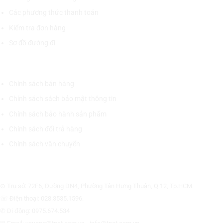
Các phương thức thanh toán
Kiểm tra đơn hàng
Sơ đồ đường đi
CHÍNH SÁCH CHUNG
Chính sách bán hàng
Chính sách sách bảo mật thông tin
Chính sách bảo hành sản phẩm
Chính sách đổi trả hàng
Chính sách vận chuyển
CÔNG TY CỔ PHẦN THƯƠNG MẠI THIẾT BỊ THỊNH PHÁT
⊙ Trụ sở: 72F6, Đường DN4, Phường Tân Hưng Thuận, Q.12, Tp.HCM.
☏ Điện thoại: 028.3535.1596.
✆ Di động: 0975.674.534