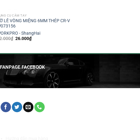
ỤNG CỤ CẦM TAY
Ờ LÊ VÒNG MIỆNG 6MM THÉP CR-V
073156
ORKPRO - ShangHai
Giá
Giá
2.000
₫
26.000
₫
gốc
hiện
là:
tại
32.000₫.
là:
26.000₫.
FANPAGE FACEBOOK
HỖ TRỢ KHÁCH HÀNG
Hướng dẫn mua hàng