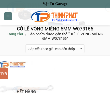
Bỏ
Vật Tư Garage
qua
nội
dung
CỜ LÊ VÒNG MIỆNG 6MM W073156
Trang chủ
/
Sản phẩm được gắn thẻ “CỜ LÊ VÒNG MIỆNG
6MM W073156”
-19%
HẾT HÀNG