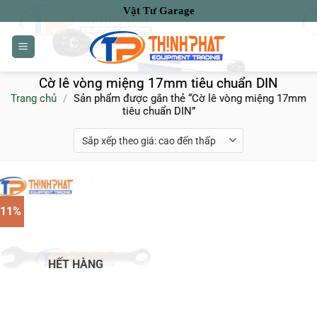
Bỏ
Vật Tư Garage
qua
nội
dung
Cờ lê vòng miệng 17mm tiêu chuẩn DIN
Trang chủ
/
Sản phẩm được gắn thẻ “Cờ lê vòng miệng 17mm
tiêu chuẩn DIN”
-11%
HẾT HÀNG