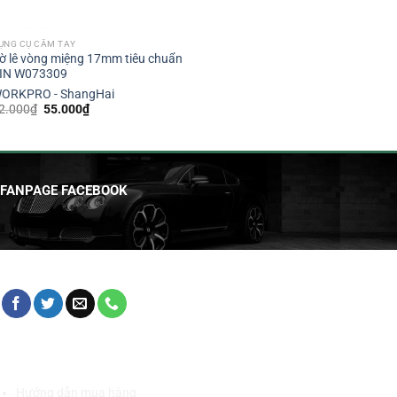
ỤNG CỤ CẦM TAY
ờ lê vòng miệng 17mm tiêu chuẩn
IN W073309
ORKPRO - ShangHai
Giá
Giá
2.000
₫
55.000
₫
gốc
hiện
là:
tại
62.000₫.
là:
55.000₫.
FANPAGE FACEBOOK
HỖ TRỢ KHÁCH HÀNG
Hướng dẫn mua hàng