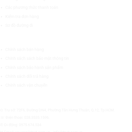
Các phương thức thanh toán
Kiểm tra đơn hàng
Sơ đồ đường đi
CHÍNH SÁCH CHUNG
Chính sách bán hàng
Chính sách sách bảo mật thông tin
Chính sách bảo hành sản phẩm
Chính sách đổi trả hàng
Chính sách vận chuyển
CÔNG TY CỔ PHẦN THƯƠNG MẠI THIẾT BỊ THỊNH PHÁT
⊙ Trụ sở: 72F6, Đường DN4, Phường Tân Hưng Thuận, Q.12, Tp.HCM.
☏ Điện thoại: 028.3535.1596.
✆ Di động: 0975.674.534