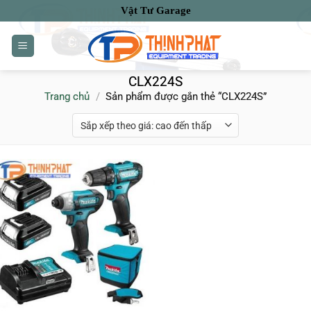
Bỏ
Vật Tư Garage
qua
nội
dung
CLX224S
Trang chủ
/
Sản phẩm được gắn thẻ “CLX224S”