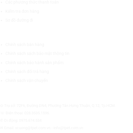
Các phương thức thanh toán
Kiểm tra đơn hàng
Sơ đồ đường đi
CHÍNH SÁCH CHUNG
Chính sách bán hàng
Chính sách sách bảo mật thông tin
Chính sách bảo hành sản phẩm
Chính sách đổi trả hàng
Chính sách vận chuyển
CÔNG TY CỔ PHẦN THƯƠNG MẠI THIẾT BỊ THỊNH PHÁT
⊙ Trụ sở: 72F6, Đường DN4, Phường Tân Hưng Thuận, Q.12, Tp.HCM.
☏ Điện thoại: 028.3535.1596.
✆ Di động: 0975.674.534
✉ Email: vcuong@tpet.com.vn - info@tpet.com.vn