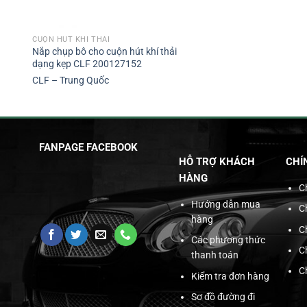
CUỘN HÚT KHÍ THẢI
Nắp chụp bô cho cuộn hút khí thải
dạng kẹp CLF 200127152
CLF – Trung Quốc
FANPAGE FACEBOOK
HỖ TRỢ KHÁCH
CHÍ
HÀNG
C
Hướng dẫn mua
C
hàng
C
Các phương thức
C
thanh toán
C
Kiểm tra đơn hàng
Sơ đồ đường đi