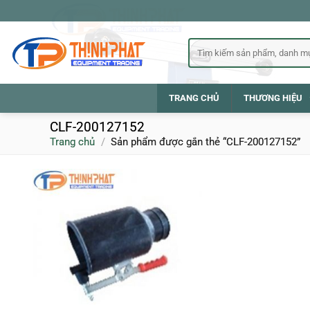
Bỏ
qua
nội
Tìm
kiếm:
dung
TRANG CHỦ
THƯƠNG HIỆU
CLF-200127152
Trang chủ
/
Sản phẩm được gắn thẻ “CLF-200127152”