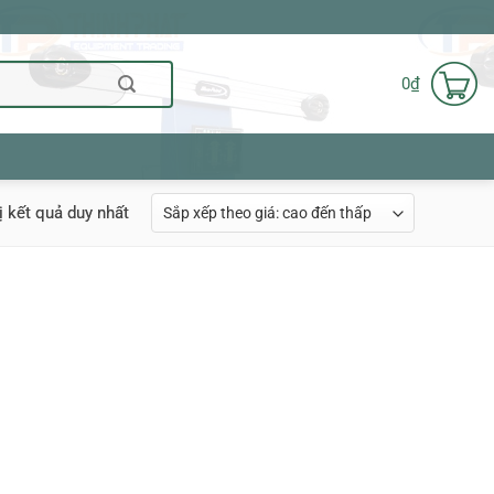
0
₫
ị kết quả duy nhất