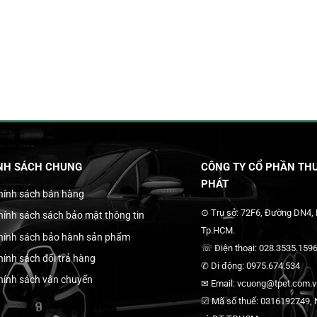
NH SÁCH CHUNG
CÔNG TY CỔ PHẦN THƯ
PHÁT
hính sách bán hàng
⊙ Trụ sở: 72F6, Đường DN4,
hính sách sách bảo mật thông tin
Tp.HCM.
hính sách bảo hành sản phẩm
☏ Điện thoại: 028.3535.1596
hính sách đổi trả hàng
✆ Di động: 0975.674.534
hính sách vận chuyển
✉ Email: vcuong@tpet.com.vn
☑ Mã số thuế: 0316192749, N