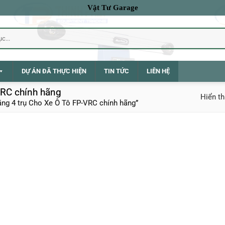
Vật Tư Garage
DỰ ÁN ĐÃ THỰC HIỆN
TIN TỨC
LIÊN HỆ
VRC chính hãng
Hiển th
g 4 trụ Cho Xe Ô Tô FP-VRC chính hãng”