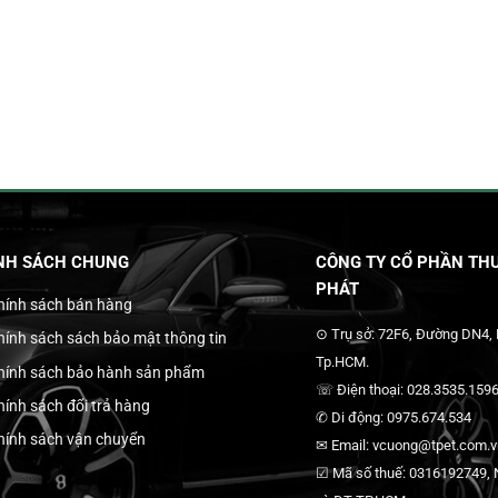
NH SÁCH CHUNG
CÔNG TY CỔ PHẦN THƯ
PHÁT
hính sách bán hàng
⊙ Trụ sở: 72F6, Đường DN4,
hính sách sách bảo mật thông tin
Tp.HCM.
hính sách bảo hành sản phẩm
☏ Điện thoại: 028.3535.1596
hính sách đổi trả hàng
✆ Di động: 0975.674.534
hính sách vận chuyển
✉ Email: vcuong@tpet.com.vn
☑ Mã số thuế: 0316192749, N