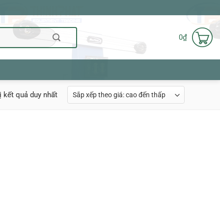
0
₫
ị kết quả duy nhất