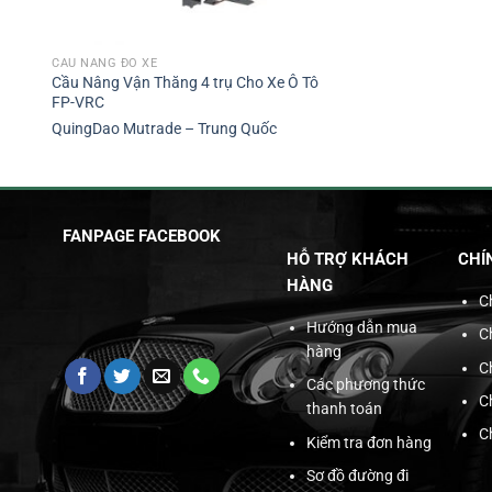
CẦU NÂNG ĐỖ XE
Cầu Nâng Vận Thăng 4 trụ Cho Xe Ô Tô
FP-VRC
QuingDao Mutrade – Trung Quốc
FANPAGE FACEBOOK
HỖ TRỢ KHÁCH
CHÍ
HÀNG
C
Hướng dẫn mua
C
hàng
C
Các phương thức
C
thanh toán
C
Kiểm tra đơn hàng
Sơ đồ đường đi