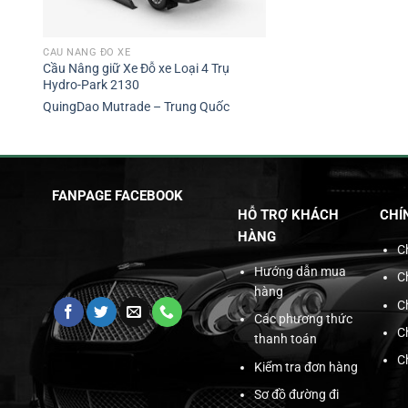
CẦU NÂNG ĐỖ XE
Cầu Nâng giữ Xe Đỗ xe Loại 4 Trụ
Hydro-Park 2130
QuingDao Mutrade – Trung Quốc
FANPAGE FACEBOOK
HỖ TRỢ KHÁCH
CHÍ
HÀNG
C
Hướng dẫn mua
C
hàng
C
Các phương thức
C
thanh toán
C
Kiểm tra đơn hàng
Sơ đồ đường đi