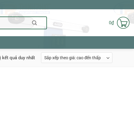
0
₫
ị kết quả duy nhất