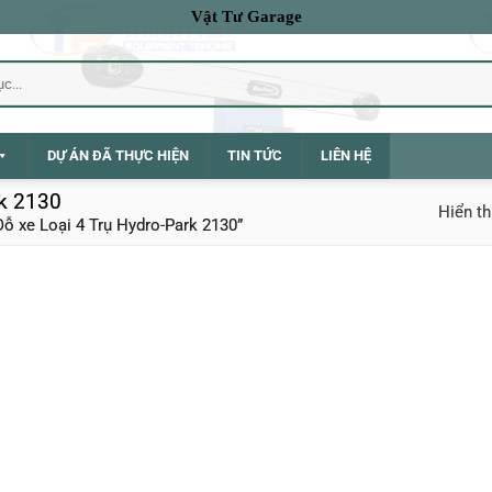
Vật Tư Garage
DỰ ÁN ĐÃ THỰC HIỆN
TIN TỨC
LIÊN HỆ
rk 2130
Hiển th
ỗ xe Loại 4 Trụ Hydro-Park 2130”