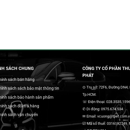
NH SÁCH CHUNG
CÔNG TY CỔ PHẦN THƯ
PHÁT
hính sách bán hàng
⊙ Trụ sở: 72F6, Đường DN4,
hính sách sách bảo mật thông tin
Tp.HCM.
hính sách bảo hành sản phẩm
☏ Điện thoại: 028.3535.1596
hính sách đổi trả hàng
✆ Di động: 0975.674.534
hính sách vận chuyển
✉ Email: vcuong@tpet.com.vn
☑ Mã số thuế: 0316192749, N