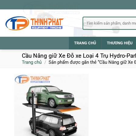
Bỏ
qua
nội
Tìm
kiếm:
dung
TRANG CHỦ
THƯƠNG HIỆU
Cầu Nâng giữ Xe Đỗ xe Loại 4 Trụ Hydro-Pa
Trang chủ
/
Sản phẩm được gắn thẻ “Cầu Nâng giữ Xe Đ