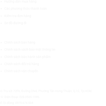
Hướng dẫn mua hàng
Các phương thức thanh toán
Kiểm tra đơn hàng
Sơ đồ đường đi
CHÍNH SÁCH CHUNG
Chính sách bán hàng
Chính sách sách bảo mật thông tin
Chính sách bảo hành sản phẩm
Chính sách đổi trả hàng
Chính sách vận chuyển
CÔNG TY CỔ PHẦN THƯƠNG MẠI THIẾT BỊ THỊNH PHÁT
⊙ Trụ sở: 72F6, Đường DN4, Phường Tân Hưng Thuận, Q.12, Tp.HCM.
☏ Điện thoại: 028.3535.1596.
✆ Di động: 0975.674.534