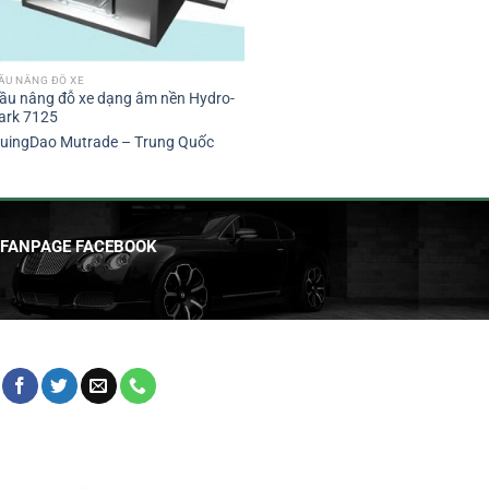
ẦU NÂNG ĐỖ XE
ầu nâng đỗ xe dạng âm nền Hydro-
ark 7125
uingDao Mutrade – Trung Quốc
FANPAGE FACEBOOK
HỖ TRỢ KHÁCH HÀNG