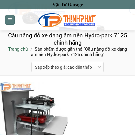
Bỏ
Vật Tư Garage
qua
nội
dung
Cầu nâng đỗ xe dạng âm nền Hydro-park 7125
chính hãng
Trang chủ
/
Sản phẩm được gắn thẻ “Cầu nâng đỗ xe dạng
âm nền Hydro-park 7125 chính hãng”