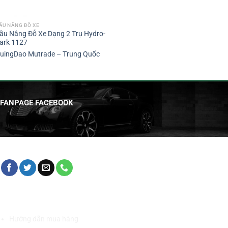
ẦU NÂNG ĐỖ XE
ầu Nâng Đỗ Xe Dạng 2 Trụ Hydro-
ark 1127
uingDao Mutrade – Trung Quốc
FANPAGE FACEBOOK
HỖ TRỢ KHÁCH HÀNG
Hướng dẫn mua hàng