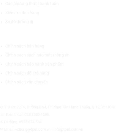
Các phương thức thanh toán
Kiểm tra đơn hàng
Sơ đồ đường đi
CHÍNH SÁCH CHUNG
Chính sách bán hàng
Chính sách sách bảo mật thông tin
Chính sách bảo hành sản phẩm
Chính sách đổi trả hàng
Chính sách vận chuyển
CÔNG TY CỔ PHẦN THƯƠNG MẠI THIẾT BỊ THỊNH PHÁT
⊙ Trụ sở: 72F6, Đường DN4, Phường Tân Hưng Thuận, Q.12, Tp.HCM.
☏ Điện thoại: 028.3535.1596.
✆ Di động: 0975.674.534
✉ Email: vcuong@tpet.com.vn - info@tpet.com.vn