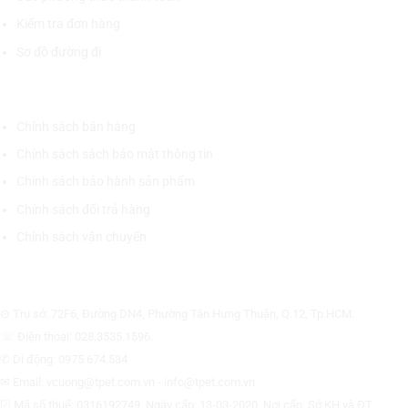
Kiểm tra đơn hàng
Sơ đồ đường đi
CHÍNH SÁCH CHUNG
Chính sách bán hàng
Chính sách sách bảo mật thông tin
Chính sách bảo hành sản phẩm
Chính sách đổi trả hàng
Chính sách vận chuyển
CÔNG TY CỔ PHẦN THƯƠNG MẠI THIẾT BỊ THỊNH PHÁT
⊙ Trụ sở: 72F6, Đường DN4, Phường Tân Hưng Thuận, Q.12, Tp.HCM.
☏ Điện thoại: 028.3535.1596.
✆ Di động: 0975.674.534
✉ Email: vcuong@tpet.com.vn - info@tpet.com.vn
☑ Mã số thuế: 0316192749, Ngày cấp: 13-03-2020, Nơi cấp: Sở KH và ĐT