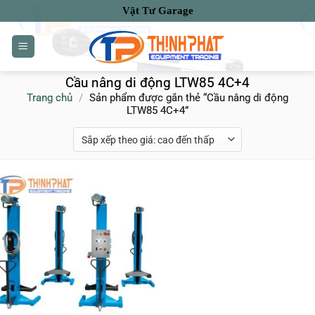
Bỏ
Vật Tư Garage
qua
nội
dung
Cầu nâng di động LTW85 4C+4
Trang chủ
/
Sản phẩm được gắn thẻ “Cầu nâng di động
LTW85 4C+4”