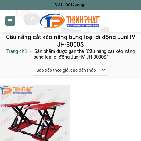
Bỏ
Vật Tư Garage
qua
nội
dung
Cầu nâng cắt kéo nâng bụng loại di động JunHV
JH-3000S
Trang chủ
/
Sản phẩm được gắn thẻ “Cầu nâng cắt kéo nâng
bụng loại di động JunHV JH-3000S”