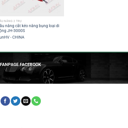
ẦU NÂNG 2 TRỤ
ầu nâng cắt kéo nâng bụng loại di
ộng JH-3000S
unHV - CHINA
FANPAGE FACEBOOK
HỖ TRỢ KHÁCH HÀNG