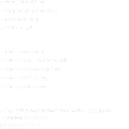
Hướng dẫn mua hàng
Các phương thức thanh toán
Kiểm tra đơn hàng
Sơ đồ đường đi
CHÍNH SÁCH CHUNG
Chính sách bán hàng
Chính sách sách bảo mật thông tin
Chính sách bảo hành sản phẩm
Chính sách đổi trả hàng
Chính sách vận chuyển
CÔNG TY CỔ PHẦN THƯƠNG MẠI THIẾT BỊ THỊNH PHÁT
⊙ Trụ sở: 72F6, Đường DN4, Phường Tân Hưng Thuận, Q.12, Tp.HCM.
☏ Điện thoại: 028.3535.1596.
✆ Di động: 0975.674.534