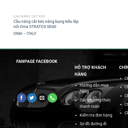
CẦU NÂNG CẮT KÉO
Cầu nâng cắt kéo nâng bụng kiều lắp
nổi Oma STRATOS SR40
OMA – ITALY
FANPAGE FACEBOOK
HỖ TRỢ KHÁCH
CHÍ
HÀNG
C
Hướng dẫn mua
C
hàng
C
Các phương thức
C
thanh toán
C
Kiểm tra đơn hàng
Sơ đồ đường đi