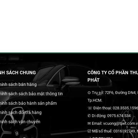
NH SÁCH CHUNG
CÔNG TY CỔ PHẦN THƯ
PHÁT
hính sách bán hàng
⊙ Trụ sở: 72F6, Đường DN4,
hính sách sách bảo mật thông tin
Tp.HCM.
hính sách bảo hành sản phẩm
☏ Điện thoại: 028.3535.1596
hính sách đổi trả hàng
✆ Di động: 0975.674.534
hính sách vận chuyển
✉ Email: vcuong@tpet.com.vn
☑ Mã số thuế: 0316192749, N