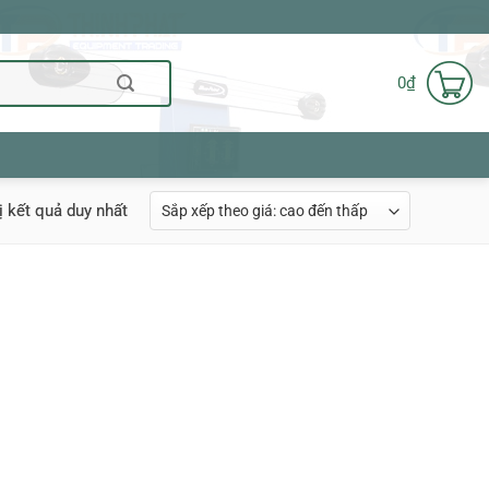
0
₫
ị kết quả duy nhất