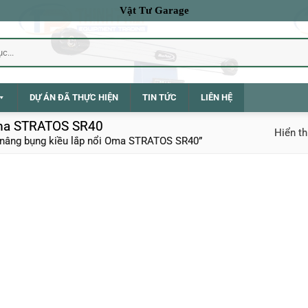
Vật Tư Garage
DỰ ÁN ĐÃ THỰC HIỆN
TIN TỨC
LIÊN HỆ
Oma STRATOS SR40
Hiển th
 nâng bụng kiều lắp nổi Oma STRATOS SR40”