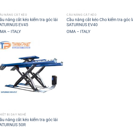
ẦU NÂNG CẮT KÉO
CẦU NÂNG CẮT KÉO
ầu nâng cắt kéo kiểm tra góc lái
Cầu nâng cắt kéo Cho kiểm tra góc l
ATURNUS EV45
SATURNUS EV40
MA – ITALY
OMA – ITALY
HIẾT BỊ DẠY NGHỀ
ầu nâng cắt kéo kiểm tra góc lái
ATURNUS 50R