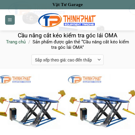
Bỏ
Vật Tư Garage
qua
nội
dung
Cầu nâng cắt kéo kiểm tra góc lái OMA
Trang chủ
/
Sản phẩm được gắn thẻ “Cầu nâng cắt kéo kiểm
tra góc lái OMA”