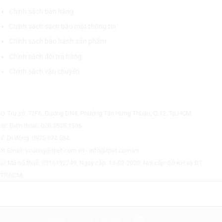
Chính sách bán hàng
Chính sách sách bảo mật thông tin
Chính sách bảo hành sản phẩm
Chính sách đổi trả hàng
Chính sách vận chuyển
CÔNG TY CỔ PHẦN THƯƠNG MẠI THIẾT BỊ THỊNH PHÁT
⊙ Trụ sở: 72F6, Đường DN4, Phường Tân Hưng Thuận, Q.12, Tp.HCM.
☏ Điện thoại: 028.3535.1596.
✆ Di động: 0975.674.534
✉ Email: vcuong@tpet.com.vn - info@tpet.com.vn
☑ Mã số thuế: 0316192749, Ngày cấp: 13-03-2020, Nơi cấp: Sở KH và ĐT
TP.HCM.